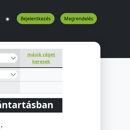
Bejelentkezés
Megrendelés
másik céget
keresek
vántartásban
e
.