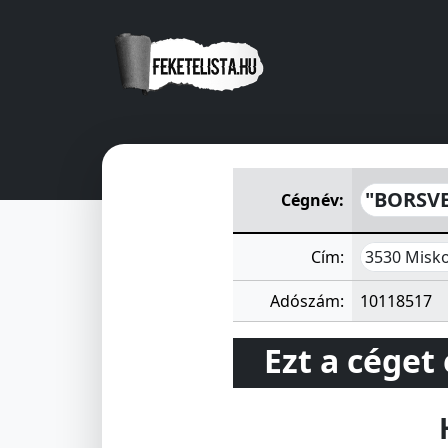
"BORSVEZÉR" Lakásfenntart
"BORSVE
Cégnév:
3530 Misko
Cím:
Adószám:
10118517
Ezt a céget