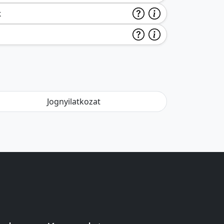
k
Jognyilatkozat