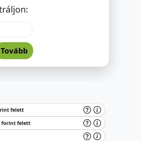
ráljon:
Tovább
int felett
forint felett