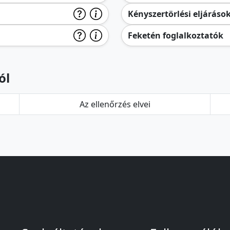
Kényszertörlési eljáráso
Feketén foglalkoztatók
ól
Az ellenőrzés elvei