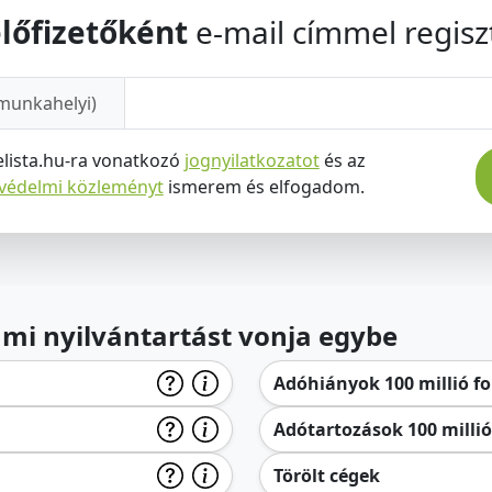
lőfizetőként
e-mail címmel regiszt
munkahelyi)
elista.hu-ra vonatkozó
jognyilatkozatot
és az
tvédelmi közleményt
ismerem és elfogadom.
lami nyilvántartást vonja egybe
Adóhiányok 100 millió for
Adótartozások 100 millió 
Törölt cégek