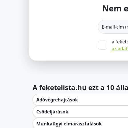
Nem e
E-mail-cím
(
a feket
az ada
A feketelista.hu ezt a 10 ál
Adóvégrehajtások
Csődeljárások
Munkaügyi elmarasztalások