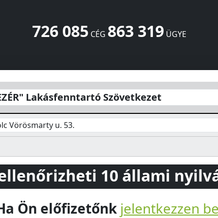
726 085
863 319
CÉG
ÜGYE
ó Szövetkezet
Vörösmarty u. 53.
Miskolc
3530
HU
ZÉR" Lakásfenntartó Szövetkezet
lc Vörösmarty u. 53.
 ellenőrizheti 10 állami nyil
Ha Ön előfizetőnk
jelentkezzen b