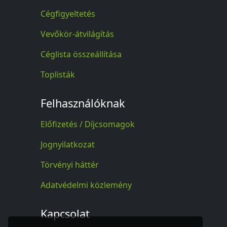
Cégfigyeltetés
Vevőkör-átvilágítás
Céglista összeállítása
Toplisták
Felhasználóknak
Előfizetés / Díjcsomagok
Jognyilatkozat
Törvényi háttér
Adatvédelmi közlemény
Kapcsolat