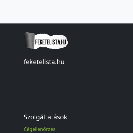
feketelista.hu
© A feketelista.hu-ról nyert bármilyen
információ sajtóbeli nyilvánosságra
hozatalakor a forrás közlése
kötelező!
Szolgáltatások
Cégellenőrzés