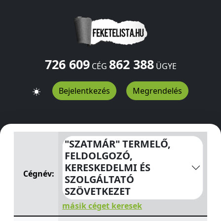
726 609
862 388
CÉG
ÜGYE
Bejelentkezés
Megrendelés
"SZATMÁR" TERMELŐ, FELDOLGOZÓ, KERESKEDELMI ÉS
"SZATMÁR" TERMELŐ,
FELDOLGOZÓ,
KERESKEDELMI ÉS
Cégnév:
SZOLGÁLTATÓ
SZÖVETKEZET
másik céget keresek