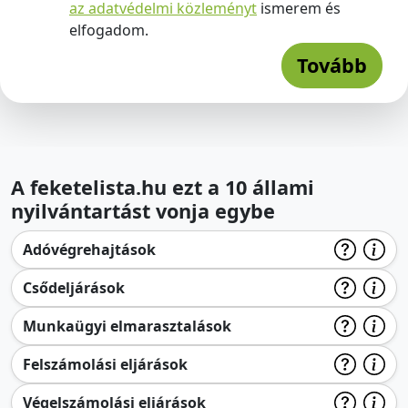
az adatvédelmi közleményt
ismerem és
elfogadom.
Tovább
A feketelista.hu ezt a 10 állami
nyilvántartást vonja egybe
Adóvégrehajtások
Csődeljárások
Munkaügyi elmarasztalások
Felszámolási eljárások
Végelszámolási eljárások