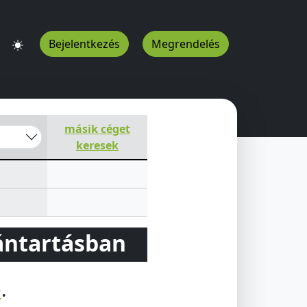
Bejelentkezés
Megrendelés
másik céget
keresek
vántartásban
e
.