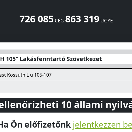
726 085
863 319
CÉG
ÜGYE
rtó Szövetkezet
Kossuth L u 105-107
Budapest
1212
HU
 105" Lakásfenntartó Szövetkezet
st Kossuth L u 105-107
 ellenőrizheti 10 állami nyil
Ha Ön előfizetőnk
jelentkezzen b