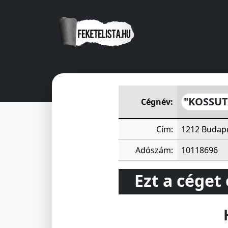
"KOSSUTH 105" Lakásfennta
"KOSSUTH
Cégnév:
Cím:
1212 Budape
Adószám:
10118696
Ezt a céget