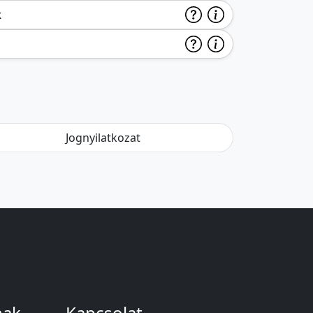
k
Jognyilatkozat
nak
Kapcsolat