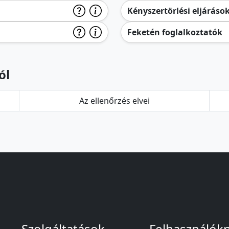
Kényszertörlési eljáráso
Feketén foglalkoztatók
ól
Az ellenőrzés elvei
Szolgáltatások
Felhasználók