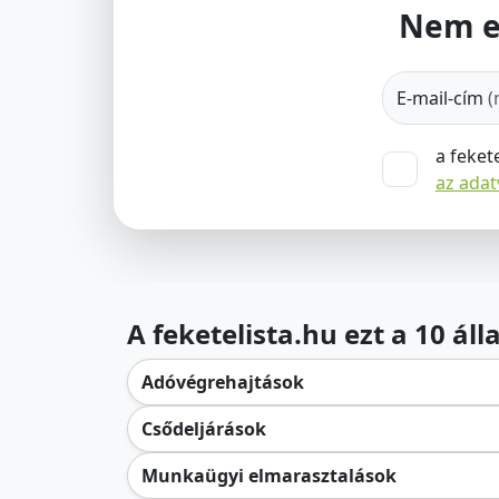
Nem e
E-mail-cím
(
a feket
az ada
A feketelista.hu ezt a 10 ál
Adóvégrehajtások
Csődeljárások
Munkaügyi elmarasztalások