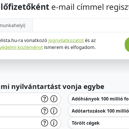
lőfizetőként
e-mail címmel regiszt
munkahelyi)
elista.hu-ra vonatkozó
jognyilatkozatot
és az
tvédelmi közleményt
ismerem és elfogadom.
lami nyilvántartást vonja egybe
Adóhiányok 100 millió for
Adótartozások 100 millió 
Törölt cégek