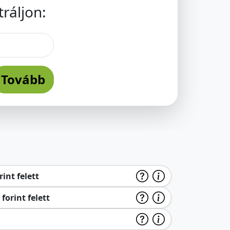
ráljon:
Tovább
int felett
forint felett