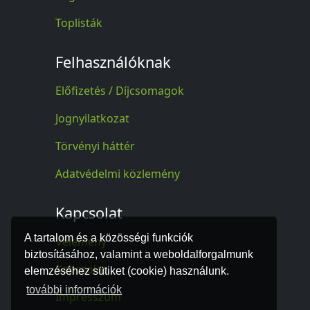
Toplisták
Felhasználóknak
Előfizetés / Díjcsomagok
Jognyilatkozat
Törvényi háttér
Adatvédelmi közlemény
Kapcsolat
A tartalom és a közösségi funkciók
Vélemény
biztosításához, valamint a weboldalforgalmunk
Kapcsolat
elemzéséhez sütiket (cookie) használunk.
további információk
Impresszum