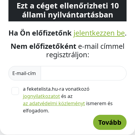
Ezt a céget ellenőrizheti 10
állami nyilvántartásban
Ha Ön előfizetőnk
jelentkezzen be
.
Nem előfizetőként
e-mail címmel
regisztráljon:
E-mail-cím
a feketelista.hu-ra vonatkozó
jognyilatkozatot
és az
az adatvédelmi közleményt
ismerem és
elfogadom.
Tovább