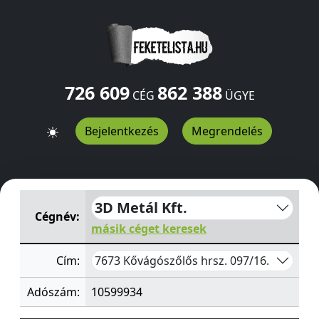
726 609
862 388
CÉG
ÜGYE
Bejelentkezés
Megrendelés
3D Metál Kft.
hrsz. 097/16.
Kővágószőlős
7673
HU
3D Metál Kft.
Cégnév:
másik céget keresek
7673 Kővágószőlős hrsz. 097/16.
Cím:
Adószám:
10599934