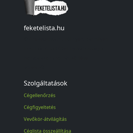
feketelista.hu
© A feketelista.hu-ról nyert bármilyen
információ sajtóbeli nyilvánosságra
hozatalakor a forrás közlése
kötelező!
Szolgáltatások
Cégellenőrzés
Cégfigyeltetés
Vevőkör-átvilágítás
Céglista összeállítása