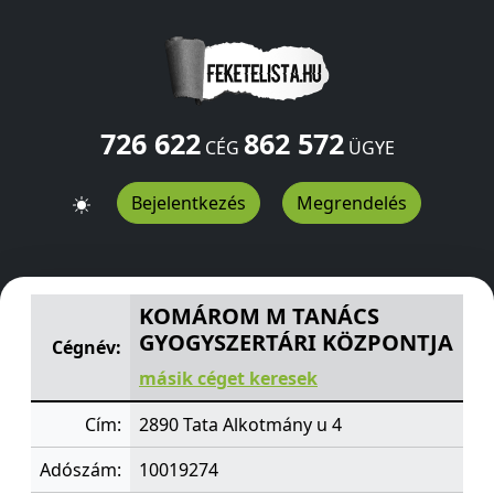
726 622
862 572
CÉG
ÜGYE
Bejelentkezés
Megrendelés
KOMÁROM M TANÁCS GYOGYSZERTÁRI KÖZPONTJA
Alk
KOMÁROM M TANÁCS
GYOGYSZERTÁRI KÖZPONTJA
Cégnév:
másik céget keresek
Cím:
2890 Tata Alkotmány u 4
Adószám:
10019274