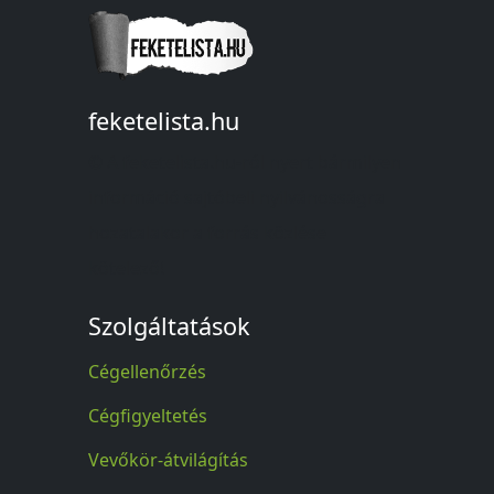
feketelista.hu
© A feketelista.hu-ról nyert bármilyen
információ sajtóbeli nyilvánosságra
hozatalakor a forrás közlése
kötelező!
Szolgáltatások
Cégellenőrzés
Cégfigyeltetés
Vevőkör-átvilágítás