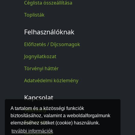
Céglista összeállítása
Toplisták
Felhasználóknak
Előfizetés / Díjcsomagok
Jognyilatkozat
Törvényi háttér
Adatvédelmi közlemény
Kapcsolat
A tartalom és a közösségi funkciók
Vélemény
biztosításához, valamint a weboldalforgalmunk
Kapcsolat
elemzéséhez sütiket (cookie) használunk.
további információk
Impresszum