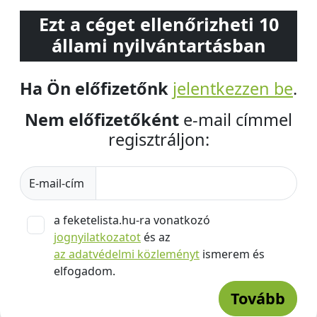
Ezt a céget ellenőrizheti 10
állami nyilvántartásban
Ha Ön előfizetőnk
jelentkezzen be
.
Nem előfizetőként
e-mail címmel
regisztráljon:
E-mail-cím
a feketelista.hu-ra vonatkozó
jognyilatkozatot
és az
az adatvédelmi közleményt
ismerem és
elfogadom.
Tovább