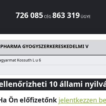
726 085
863 319
CÉG
ÜGYE
RKERESKEDELMI V
Kossuth L u 6
Balassagyarmat
2660
HU
PHARMA GYOGYSZERKERESKEDELMI V
agyarmat Kossuth L u 6
 ellenőrizheti 10 állami nyil
Ha Ön előfizetőnk
jelentkezzen b