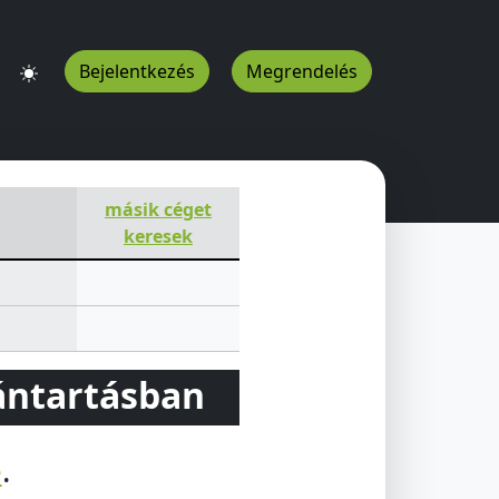
Bejelentkezés
Megrendelés
másik céget
keresek
vántartásban
e
.