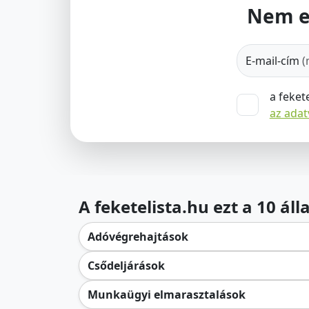
Nem e
E-mail-cím
(
a feket
az ada
A feketelista.hu ezt a 10 ál
Adóvégrehajtások
Csődeljárások
Munkaügyi elmarasztalások