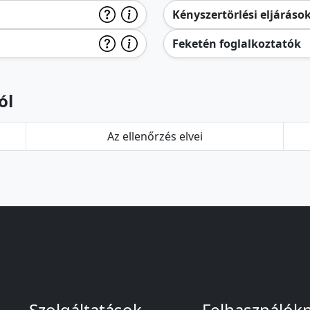
Kényszertörlési eljáráso
Feketén foglalkoztatók
ól
Az ellenőrzés elvei
Szolgáltatások
Felhasználók