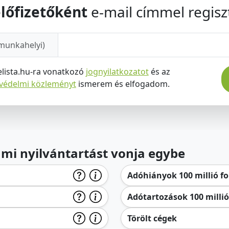
lőfizetőként
e-mail címmel regiszt
munkahelyi)
elista.hu-ra vonatkozó
jognyilatkozatot
és az
tvédelmi közleményt
ismerem és elfogadom.
lami nyilvántartást vonja egybe
Adóhiányok 100 millió for
Adótartozások 100 millió 
Törölt cégek