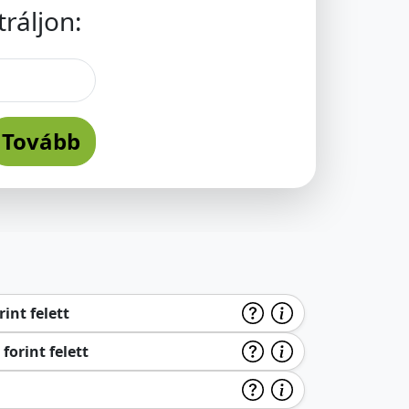
ráljon:
Tovább
int felett
forint felett