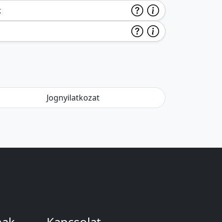
k
Jognyilatkozat
nak
Kapcsolat