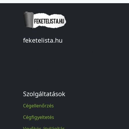
feketelista.hu
© A feketelista.hu-ról nyert bármilyen
információ sajtóbeli nyilvánosságra
hozatalakor a forrás közlése
kötelező!
Szolgáltatások
Cégellenőrzés
Cégfigyeltetés
Vevőkör-átvilágítás