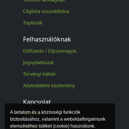
Céglista összeállítása
Toplisták
Felhasználóknak
Előfizetés / Díjcsomagok
Jognyilatkozat
Törvényi háttér
Adatvédelmi közlemény
Kapcsolat
A tartalom és a közösségi funkciók
Vélemény
biztosításához, valamint a weboldalforgalmunk
Kapcsolat
elemzéséhez sütiket (cookie) használunk.