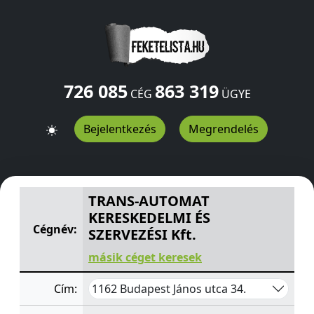
726 085
863 319
CÉG
ÜGYE
Bejelentkezés
Megrendelés
TRANS-AUTOMAT KERESKEDELMI ÉS SZERVEZÉSI Kft.
Já
TRANS-AUTOMAT
KERESKEDELMI ÉS
Cégnév:
SZERVEZÉSI Kft.
másik céget keresek
1162 Budapest János utca 34.
Cím: