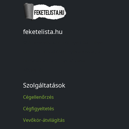
feketelista.hu
© A feketelista.hu-ról nyert bármilyen
információ sajtóbeli nyilvánosságra
hozatalakor a forrás közlése
kötelező!
Szolgáltatások
Cégellenőrzés
Cégfigyeltetés
Vevőkör-átvilágítás