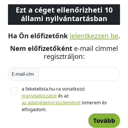
Ezt a céget ellenőrizheti 10
állami nyilvántartásban
Ha Ön előfizetőnk
jelentkezzen be
.
Nem előfizetőként
e-mail címmel
regisztráljon:
E-mail-cím
a feketelista.hu-ra vonatkozó
jognyilatkozatot
és az
az adatvédelmi közleményt
ismerem és
elfogadom.
Tovább