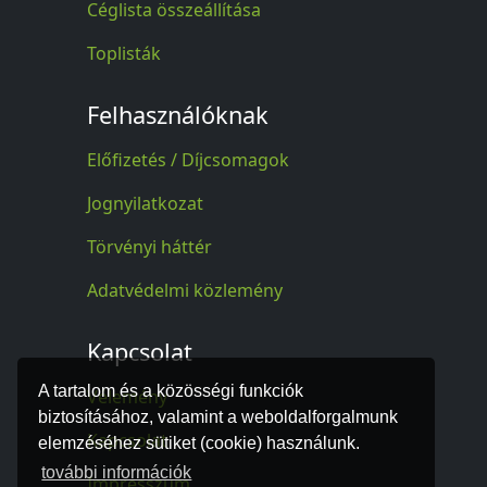
Céglista összeállítása
Toplisták
Felhasználóknak
Előfizetés / Díjcsomagok
Jognyilatkozat
Törvényi háttér
Adatvédelmi közlemény
Kapcsolat
A tartalom és a közösségi funkciók
Vélemény
biztosításához, valamint a weboldalforgalmunk
Kapcsolat
elemzéséhez sütiket (cookie) használunk.
további információk
Impresszum