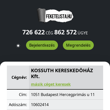
726 622
862 572
CÉG
ÜGYE
Bejelentkezés
Megrendelés
KOSSUTH KERESKEDÖHÁZ Kft.
Hercegprimás u 11
Buda
KOSSUTH KERESKEDÖHÁZ
Kft.
Cégnév:
másik céget keresek
Cím:
1051 Budapest Hercegprimás u 11
Adószám:
10602414