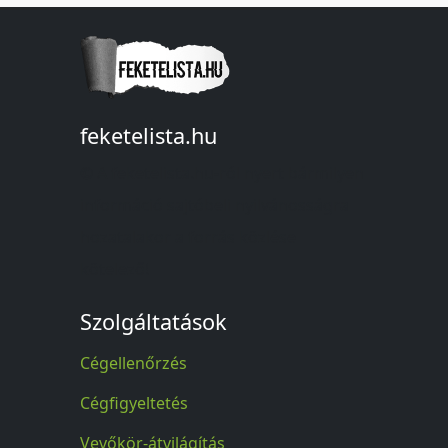
feketelista.hu
© A feketelista.hu-ról nyert bármilyen
információ sajtóbeli nyilvánosságra
hozatalakor a forrás közlése
kötelező!
Szolgáltatások
Cégellenőrzés
Cégfigyeltetés
Vevőkör-átvilágítás