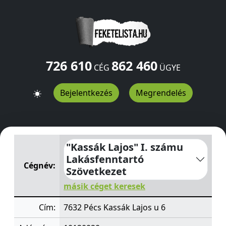
726 610
862 460
CÉG
ÜGYE
Bejelentkezés
Megrendelés
"Kassák Lajos" I. számu Lakásfenntartó Szövetkezet
Kas
"Kassák Lajos" I. számu
Lakásfenntartó
Cégnév:
Szövetkezet
másik céget keresek
Cím:
7632 Pécs Kassák Lajos u 6