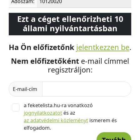
Adószám:
10120020
Ezt a céget ellenőrizheti 10
állami nyilvántartásban
Ha Ön előfizetőnk
jelentkezzen be
.
Nem előfizetőként
e-mail címmel
regisztráljon:
E-mail-cím
a feketelista.hu-ra vonatkozó
jognyilatkozatot
és az
az adatvédelmi közleményt
ismerem és
elfogadom.
Tovább