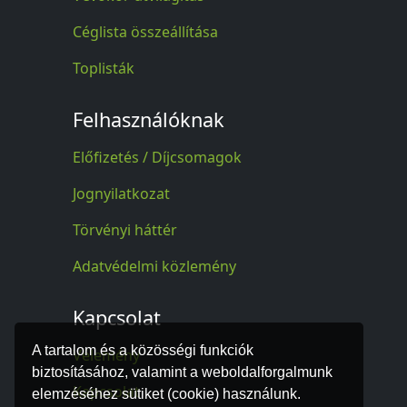
Céglista összeállítása
Toplisták
Felhasználóknak
Előfizetés / Díjcsomagok
Jognyilatkozat
Törvényi háttér
Adatvédelmi közlemény
Kapcsolat
A tartalom és a közösségi funkciók
Vélemény
biztosításához, valamint a weboldalforgalmunk
Kapcsolat
elemzéséhez sütiket (cookie) használunk.