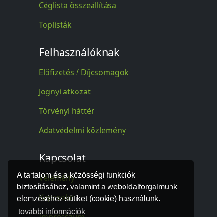
Céglista összeállítása
Toplisták
Felhasználóknak
Előfizetés / Díjcsomagok
Jognyilatkozat
Törvényi háttér
Adatvédelmi közlemény
Kapcsolat
A tartalom és a közösségi funkciók
Vélemény
biztosításához, valamint a weboldalforgalmunk
Kapcsolat
elemzéséhez sütiket (cookie) használunk.
további információk
Impresszum