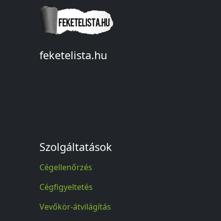
feketelista.hu
© A feketelista.hu-ról nyert bármilyen
információ sajtóbeli nyilvánosságra
hozatalakor a forrás közlése
kötelező!
Szolgáltatások
Cégellenőrzés
Cégfigyeltetés
Vevőkör-átvilágítás