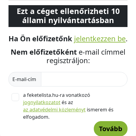
Ezt a céget ellenőrizheti 10
állami nyilvántartásban
Ha Ön előfizetőnk
jelentkezzen be
.
Nem előfizetőként
e-mail címmel
regisztráljon:
E-mail-cím
a feketelista.hu-ra vonatkozó
jognyilatkozatot
és az
az adatvédelmi közleményt
ismerem és
elfogadom.
Tovább