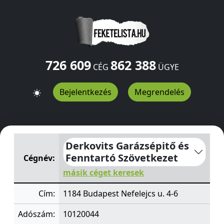
726 609
862 388
CÉG
ÜGYE
Bejelentkezés
Megrendelés
Derkovits Garázsépitő és Fenntartó Szövetkezet
Nefelej
Derkovits Garázsépitő és
Fenntartó Szövetkezet
Cégnév:
másik céget keresek
Cím:
1184 Budapest Nefelejcs u. 4-6
Adószám:
10120044