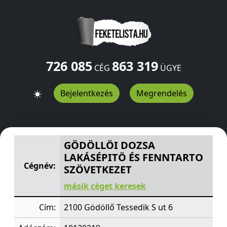
726 085
863 319
CÉG
ÜGYE
Bejelentkezés
Megrendelés
GÖDÖLLÖI DOZSA LAKÁSÉPITÖ ÉS FENNTARTO SZÖVET
GÖDÖLLÖI DOZSA
LAKÁSÉPITÖ ÉS FENNTARTO
Cégnév:
SZÖVETKEZET
másik céget keresek
Cím:
2100 Gödöllő Tessedik S ut 6