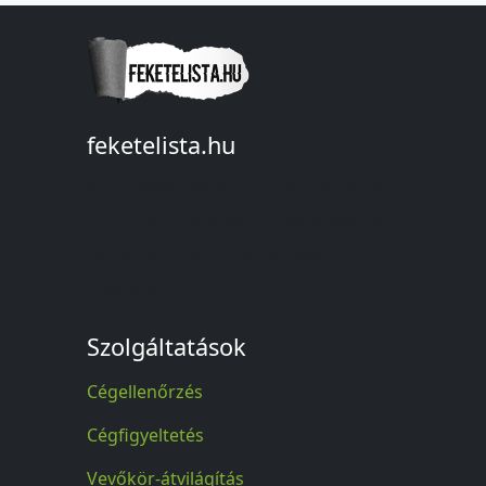
feketelista.hu
© A feketelista.hu-ról nyert bármilyen
információ sajtóbeli nyilvánosságra
hozatalakor a forrás közlése
kötelező!
Szolgáltatások
Cégellenőrzés
Cégfigyeltetés
Vevőkör-átvilágítás