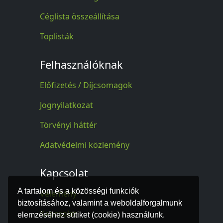
Céglista összeállítása
Toplisták
Felhasználóknak
Előfizetés / Díjcsomagok
Jognyilatkozat
Törvényi háttér
Adatvédelmi közlemény
Kapcsolat
A tartalom és a közösségi funkciók
Vélemény
biztosításához, valamint a weboldalforgalmunk
Kapcsolat
elemzéséhez sütiket (cookie) használunk.