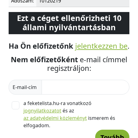
Adószám:
10120219
Ezt a céget ellenőrizheti 10
állami nyilvántartásban
Ha Ön előfizetőnk
jelentkezzen be
.
Nem előfizetőként
e-mail címmel
regisztráljon:
E-mail-cím
a feketelista.hu-ra vonatkozó
jognyilatkozatot
és az
az adatvédelmi közleményt
ismerem és
elfogadom.
Tovább