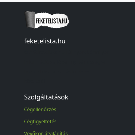
feketelista.hu
© A feketelista.hu-ról nyert bármilyen
információ sajtóbeli nyilvánosságra
hozatalakor a forrás közlése
kötelező!
Szolgáltatások
Cégellenőrzés
Cégfigyeltetés
Vevőkör-átvilágítás