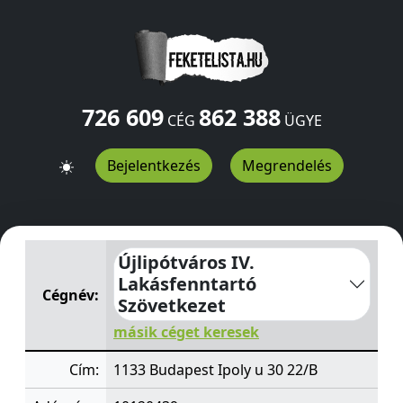
726 609
862 388
CÉG
ÜGYE
Bejelentkezés
Megrendelés
Újlipótváros IV. Lakásfenntartó Szövetkezet
Ipoly u 30 
Újlipótváros IV.
Lakásfenntartó
Cégnév:
Szövetkezet
másik céget keresek
Cím:
1133 Budapest Ipoly u 30 22/B