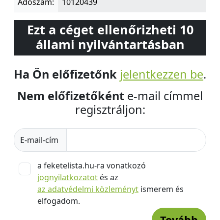
Adószám:
10120439
Ezt a céget ellenőrizheti 10
állami nyilvántartásban
Ha Ön előfizetőnk
jelentkezzen be
.
Nem előfizetőként
e-mail címmel
regisztráljon:
E-mail-cím
a feketelista.hu-ra vonatkozó
jognyilatkozatot
és az
az adatvédelmi közleményt
ismerem és
elfogadom.
Tovább