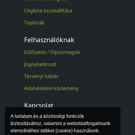
Céglista összeállítása
Toplisták
Felhasználóknak
Előfizetés / Díjcsomagok
Jognyilatkozat
Törvényi háttér
Adatvédelmi közlemény
Kapcsolat
A tartalom és a közösségi funkciók
Vélemény
biztosításához, valamint a weboldalforgalmunk
Kapcsolat
elemzéséhez sütiket (cookie) használunk.