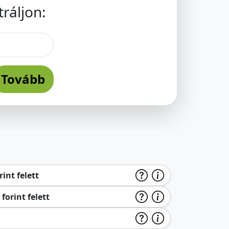
ráljon:
Tovább
int felett
forint felett