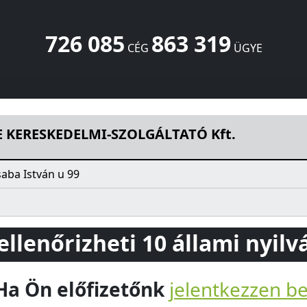
726 085
863 319
CÉG
ÜGYE
LGÁLTATÓ Kft.
István u 99
Piliscsaba
2081
HU
 KERESKEDELMI-SZOLGÁLTATÓ Kft.
saba István u 99
 ellenőrizheti 10 állami nyil
Ha Ön előfizetőnk
jelentkezzen b