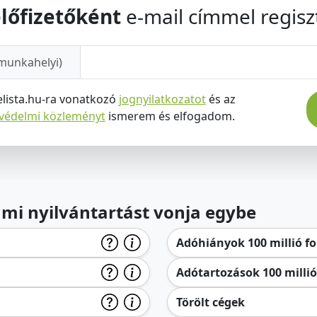
lőfizetőként
e-mail címmel regiszt
munkahelyi)
elista.hu-ra vonatkozó
jognyilatkozatot
és az
tvédelmi közleményt
ismerem és elfogadom.
lami nyilvántartást vonja egybe
Adóhiányok 100 millió for
Adótartozások 100 millió 
Törölt cégek