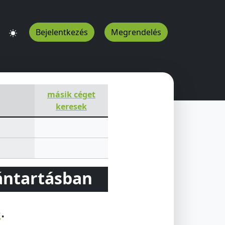
Bejelentkezés
Megrendelés
másik céget
keresek
vántartásban
e
.