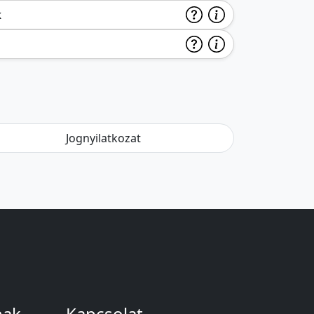
k
Jognyilatkozat
nak
Kapcsolat