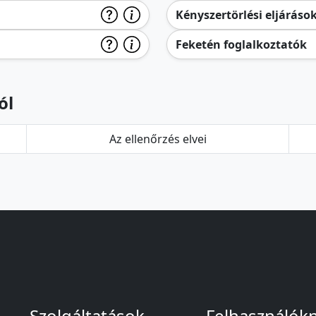
Kényszertörlési eljáráso
Feketén foglalkoztatók
ól
Az ellenőrzés elvei
Szolgáltatások
Felhasználók