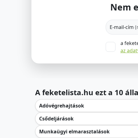
Nem e
E-mail-cím
(
a feket
az ada
A feketelista.hu ezt a 10 ál
Adóvégrehajtások
Csődeljárások
Munkaügyi elmarasztalások