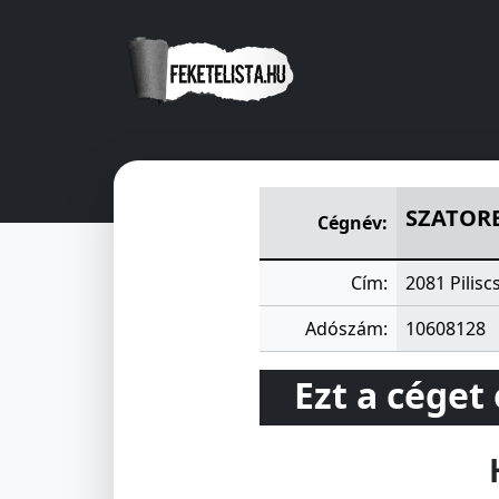
SZATORE KERESKEDELMI-SZO
SZATORE
Cégnév:
Cím:
2081 Pilisc
Adószám:
10608128
Ezt a céget