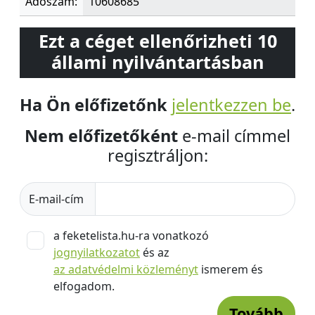
Adószám:
10608685
Ezt a céget ellenőrizheti 10
állami nyilvántartásban
Ha Ön előfizetőnk
jelentkezzen be
.
Nem előfizetőként
e-mail címmel
regisztráljon:
E-mail-cím
a feketelista.hu-ra vonatkozó
jognyilatkozatot
és az
az adatvédelmi közleményt
ismerem és
elfogadom.
Tovább