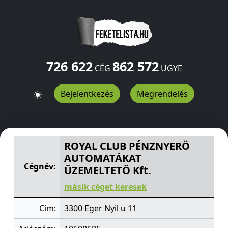
726 622
862 572
CÉG
ÜGYE
Bejelentkezés
Megrendelés
ROYAL CLUB PÉNZNYERÖ AUTOMATÁKAT ÜZEMELTETÖ K
ROYAL CLUB PÉNZNYERÖ
AUTOMATÁKAT
Cégnév:
ÜZEMELTETÖ Kft.
másik céget keresek
Cím:
3300 Eger Nyil u 11