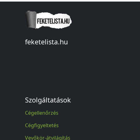
feketelista.hu
© A feketelista.hu-ról nyert bármilyen
információ sajtóbeli nyilvánosságra
hozatalakor a forrás közlése
kötelező!
Szolgáltatások
Cégellenőrzés
Cégfigyeltetés
Vevőkör-átvilágítás