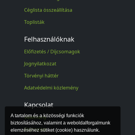
Céglista összeállítása
Toplisták
Felhasználóknak
Előfizetés / Díjcsomagok
Jognyilatkozat
Törvényi háttér
Adatvédelmi közlemény
Kapcsolat
A tartalom és a közösségi funkciók
Vélemény
biztosításához, valamint a weboldalforgalmunk
Kapcsolat
elemzéséhez sütiket (cookie) használunk.