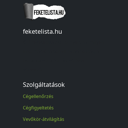
feketelista.hu
© A feketelista.hu-ról nyert bármilyen
információ sajtóbeli nyilvánosságra
hozatalakor a forrás közlése
kötelező!
Szolgáltatások
Cégellenőrzés
Cégfigyeltetés
Vevőkör-átvilágítás