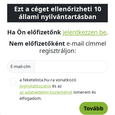
Ezt a céget ellenőrizheti 10
állami nyilvántartásban
Ha Ön előfizetőnk
jelentkezzen be
.
Nem előfizetőként
e-mail címmel
regisztráljon:
E-mail-cím
a feketelista.hu-ra vonatkozó
jognyilatkozatot
és az
az adatvédelmi közleményt
ismerem és
elfogadom.
Tovább