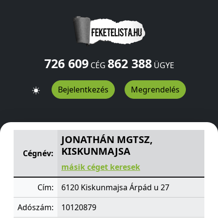
726 609
862 388
CÉG
ÜGYE
Bejelentkezés
Megrendelés
JONATHÁN MGTSZ, KISKUNMAJSA
Árpád u 27
Kiskunma
JONATHÁN MGTSZ,
KISKUNMAJSA
Cégnév:
másik céget keresek
Cím:
6120 Kiskunmajsa Árpád u 27
Adószám:
10120879