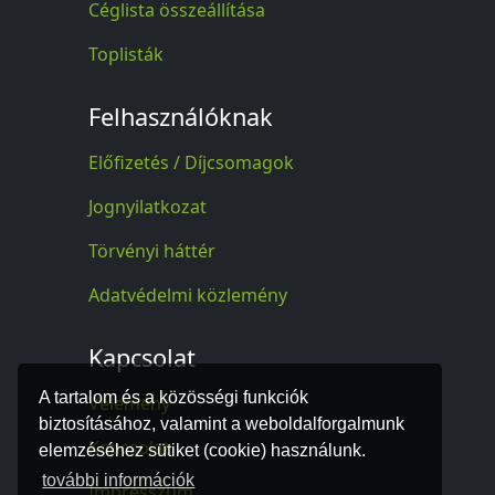
Céglista összeállítása
Toplisták
Felhasználóknak
Előfizetés / Díjcsomagok
Jognyilatkozat
Törvényi háttér
Adatvédelmi közlemény
Kapcsolat
A tartalom és a közösségi funkciók
Vélemény
biztosításához, valamint a weboldalforgalmunk
Kapcsolat
elemzéséhez sütiket (cookie) használunk.
további információk
Impresszum