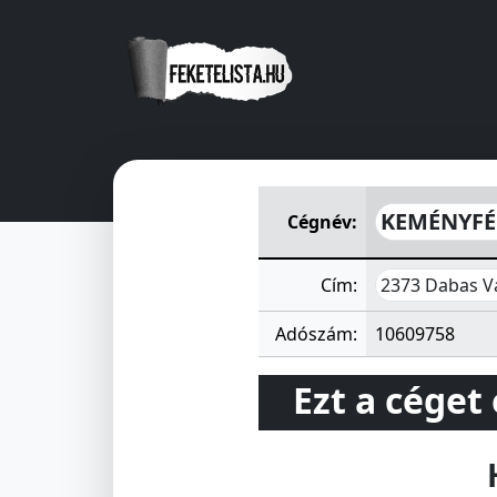
KEMÉNYFÉM Kereskedelmi, Te
KEMÉNYFÉM
Cégnév:
2373 Dabas Va
Cím:
Adószám:
10609758
Ezt a céget