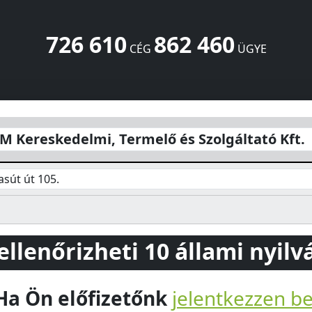
726 610
862 460
CÉG
ÜGYE
rmelő és Szolgáltató Kft.
Vasút út 105.
Dabas
2373
HU
 Kereskedelmi, Termelő és Szolgáltató Kft.
sút út 105.
 ellenőrizheti 10 állami nyil
Ha Ön előfizetőnk
jelentkezzen b