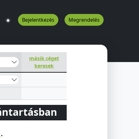
Bejelentkezés
Megrendelés
másik céget
keresek
vántartásban
e
.