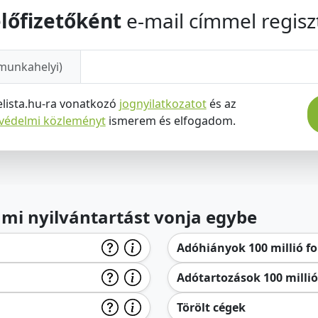
lőfizetőként
e-mail címmel regiszt
munkahelyi)
elista.hu-ra vonatkozó
jognyilatkozatot
és az
tvédelmi közleményt
ismerem és elfogadom.
lami nyilvántartást vonja egybe
Adóhiányok 100 millió for
Adótartozások 100 millió 
Törölt cégek