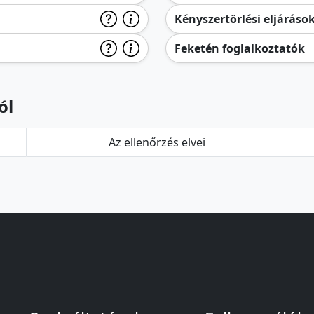
Kényszertörlési eljáráso
Feketén foglalkoztatók
ól
Az ellenőrzés elvei