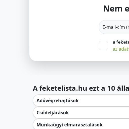
Nem e
E-mail-cím
(
a feket
az ada
A feketelista.hu ezt a 10 ál
Adóvégrehajtások
Csődeljárások
Munkaügyi elmarasztalások