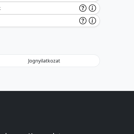
k
Jognyilatkozat