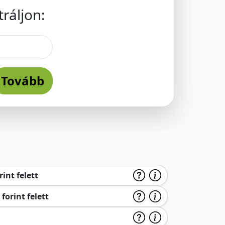
ráljon:
Tovább
int felett
forint felett