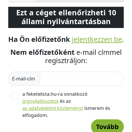
Ezt a céget ellenőrizheti 10
állami nyilvántartásban
Ha Ön előfizetőnk
jelentkezzen be
.
Nem előfizetőként
e-mail címmel
regisztráljon:
E-mail-cím
a feketelista.hu-ra vonatkozó
jognyilatkozatot
és az
az adatvédelmi közleményt
ismerem és
elfogadom.
Tovább