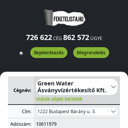
726 622
862 572
CÉG
ÜGYE
Bejelentkezés
Megrendelés
Green Water Ásványvízértékesítő Kft.
Bárány u. 3.
Buda
Green Water
Ásványvízértékesítő Kft.
Cégnév:
másik céget keresek
1222 Budapest Bárány u. 3.
Cím:
Adószám:
10611979