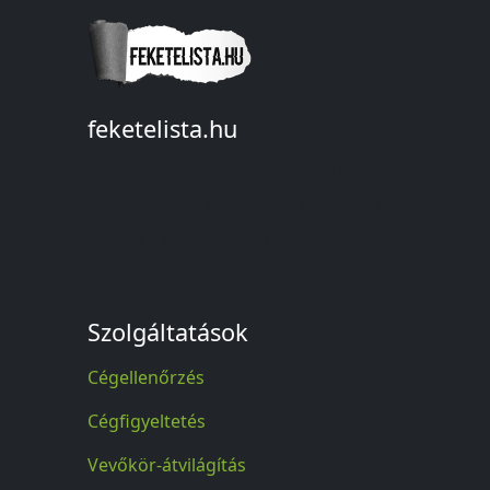
feketelista.hu
© A feketelista.hu-ról nyert bármilyen
információ sajtóbeli nyilvánosságra
hozatalakor a forrás közlése
kötelező!
Szolgáltatások
Cégellenőrzés
Cégfigyeltetés
Vevőkör-átvilágítás