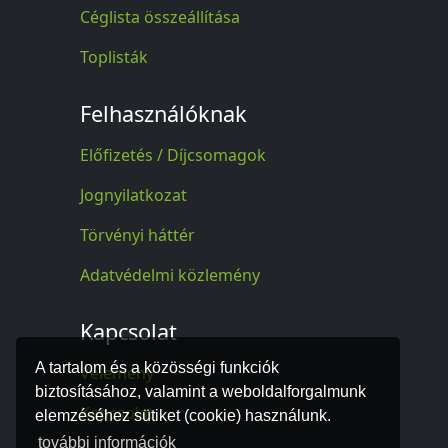
Céglista összeállítása
Toplisták
Felhasználóknak
Előfizetés / Díjcsomagok
Jognyilatkozat
Törvényi háttér
Adatvédelmi közlemény
Kapcsolat
A tartalom és a közösségi funkciók
Vélemény
biztosításához, valamint a weboldalforgalmunk
Kapcsolat
elemzéséhez sütiket (cookie) használunk.
további információk