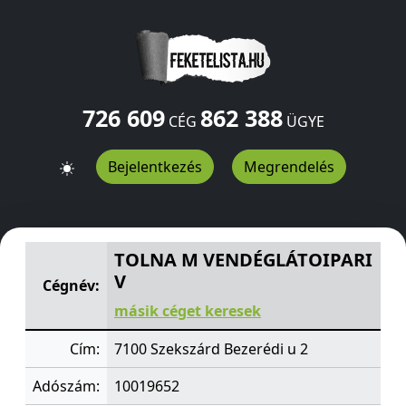
726 609
862 388
CÉG
ÜGYE
Bejelentkezés
Megrendelés
TOLNA M VENDÉGLÁTOIPARI V
Bezerédi u 2
Szekszárd
TOLNA M VENDÉGLÁTOIPARI
V
Cégnév:
másik céget keresek
Cím:
7100 Szekszárd Bezerédi u 2
Adószám:
10019652