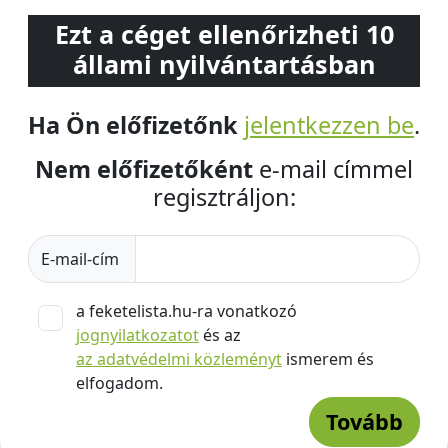
Ezt a céget ellenőrizheti 10
állami nyilvántartásban
Ha Ön előfizetőnk
jelentkezzen be
.
Nem előfizetőként
e-mail címmel
regisztráljon:
E-mail-cím
a feketelista.hu-ra vonatkozó
jognyilatkozatot
és az
az adatvédelmi közleményt
ismerem és
elfogadom.
Tovább