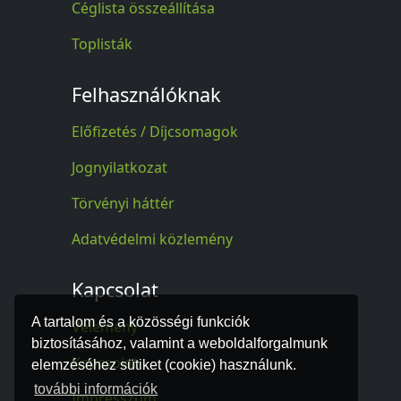
Céglista összeállítása
Toplisták
Felhasználóknak
Előfizetés / Díjcsomagok
Jognyilatkozat
Törvényi háttér
Adatvédelmi közlemény
Kapcsolat
A tartalom és a közösségi funkciók
Vélemény
biztosításához, valamint a weboldalforgalmunk
Kapcsolat
elemzéséhez sütiket (cookie) használunk.
további információk
Impresszum