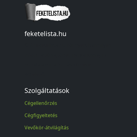
feketelista.hu
© A feketelista.hu-ról nyert bármilyen
információ sajtóbeli nyilvánosságra
hozatalakor a forrás közlése
kötelező!
Szolgáltatások
Cégellenőrzés
Cégfigyeltetés
Vevőkör-átvilágítás