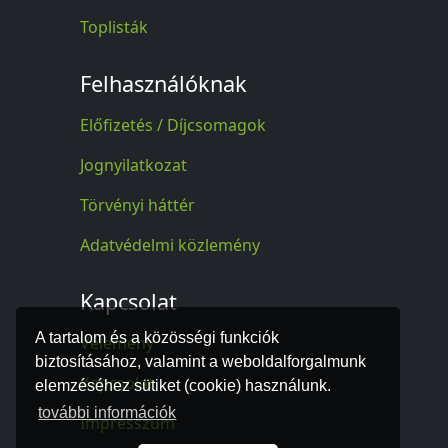
Toplisták
Felhasználóknak
Előfizetés / Díjcsomagok
Jognyilatkozat
Törvényi háttér
Adatvédelmi közlemény
Kapcsolat
A tartalom és a közösségi funkciók
Vélemény
biztosításához, valamint a weboldalforgalmunk
Kapcsolat
elemzéséhez sütiket (cookie) használunk.
további információk
Impresszum