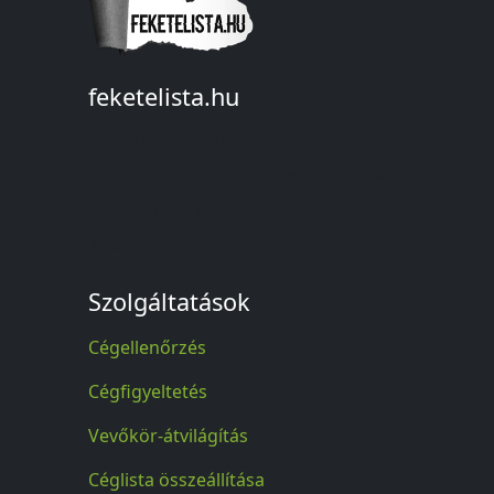
feketelista.hu
© A feketelista.hu-ról nyert bármilyen
információ sajtóbeli nyilvánosságra
hozatalakor a forrás közlése
kötelező!
Szolgáltatások
Cégellenőrzés
Cégfigyeltetés
Vevőkör-átvilágítás
Céglista összeállítása