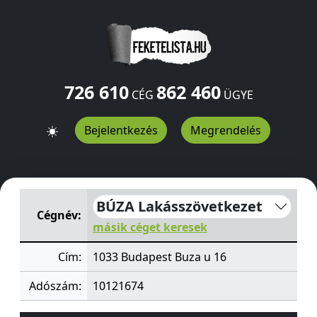
726 610
862 460
CÉG
ÜGYE
Bejelentkezés
Megrendelés
BÚZA Lakásszövetkezet
Buza u 16
Budapest
1033
HU
BÚZA Lakásszövetkezet
Cégnév:
másik céget keresek
Cím:
1033 Budapest Buza u 16
Adószám:
10121674