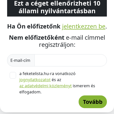
Ezt a céget ellenőrizheti 10
állami nyilvántartásban
Ha Ön előfizetőnk
jelentkezzen be
.
Nem előfizetőként
e-mail címmel
regisztráljon:
E-mail-cím
a feketelista.hu-ra vonatkozó
jognyilatkozatot
és az
az adatvédelmi közleményt
ismerem és
elfogadom.
Tovább