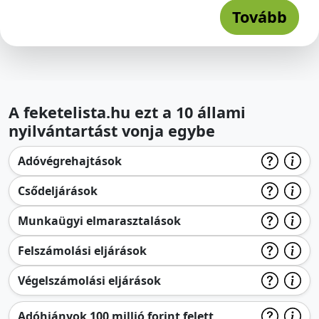
Tovább
A feketelista.hu ezt a 10 állami
nyilvántartást vonja egybe
Adóvégrehajtások
Csődeljárások
Munkaügyi elmarasztalások
Felszámolási eljárások
Végelszámolási eljárások
Adóhiányok 100 millió forint felett