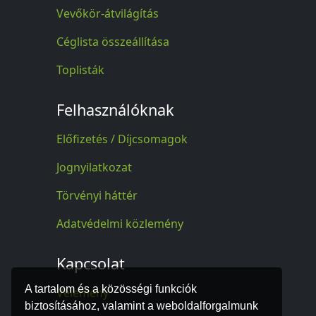
Vevőkör-átvilágítás
Céglista összeállítása
Toplisták
Felhasználóknak
Előfizetés / Díjcsomagok
Jognyilatkozat
Törvényi háttér
Adatvédelmi közlemény
Kapcsolat
A tartalom és a közösségi funkciók
Vélemény
biztosításához, valamint a weboldalforgalmunk