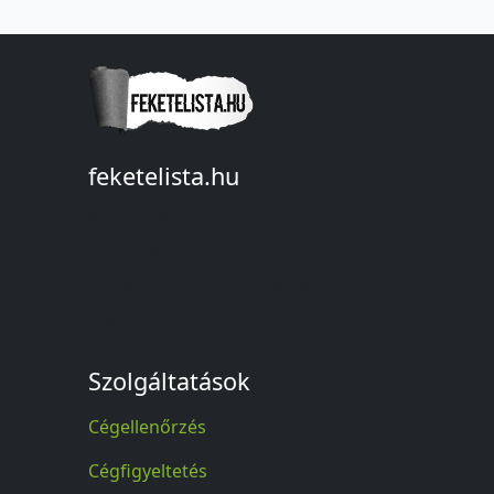
feketelista.hu
© A feketelista.hu-ról nyert bármilyen
információ sajtóbeli nyilvánosságra
hozatalakor a forrás közlése
kötelező!
Szolgáltatások
Cégellenőrzés
Cégfigyeltetés