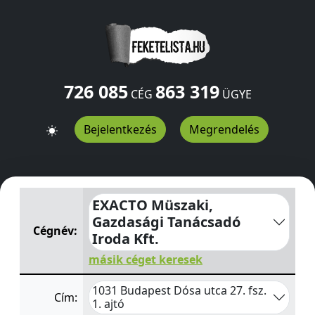
726 085
863 319
CÉG
ÜGYE
Bejelentkezés
Megrendelés
EXACTO Müszaki, Gazdasági Tanácsadó Iroda Kft.
Dósa u
EXACTO Müszaki,
Gazdasági Tanácsadó
Cégnév:
Iroda Kft.
másik céget keresek
1031 Budapest Dósa utca 27. fsz.
Cím:
1. ajtó