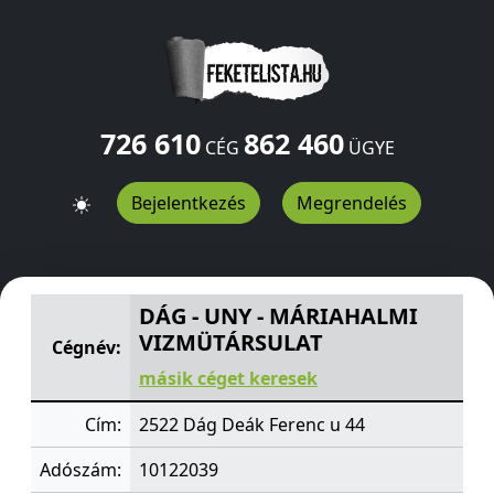
726 610
862 460
CÉG
ÜGYE
Bejelentkezés
Megrendelés
DÁG - UNY - MÁRIAHALMI VIZMÜTÁRSULAT
Deák Ferenc
DÁG - UNY - MÁRIAHALMI
VIZMÜTÁRSULAT
Cégnév:
másik céget keresek
Cím:
2522 Dág Deák Ferenc u 44
Adószám:
10122039