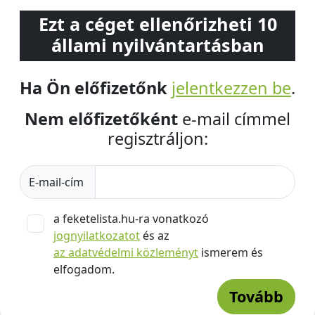
Ezt a céget ellenőrizheti 10
állami nyilvántartásban
Ha Ön előfizetőnk
jelentkezzen be
.
Nem előfizetőként
e-mail címmel
regisztráljon:
E-mail-cím
a feketelista.hu-ra vonatkozó
jognyilatkozatot
és az
az adatvédelmi közleményt
ismerem és
elfogadom.
Tovább