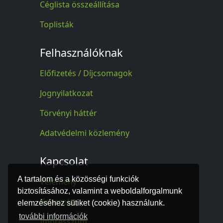
Céglista összeállítása
Toplisták
Felhasználóknak
Előfizetés / Díjcsomagok
Jognyilatkozat
Törvényi háttér
Adatvédelmi közlemény
Kapcsolat
A tartalom és a közösségi funkciók
Vélemény
biztosításához, valamint a weboldalforgalmunk
Kapcsolat
elemzéséhez sütiket (cookie) használunk.
további információk
Impresszum