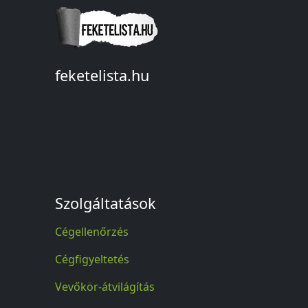
feketelista.hu
© A feketelista.hu-ról nyert bármilyen
információ sajtóbeli nyilvánosságra
hozatalakor a forrás közlése
kötelező!
Szolgáltatások
Cégellenőrzés
Cégfigyeltetés
Vevőkör-átvilágítás