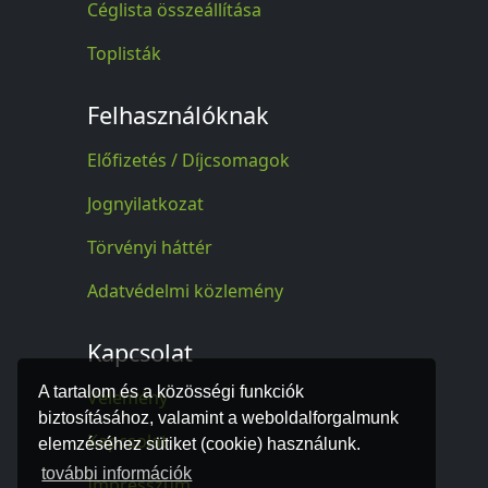
Céglista összeállítása
Toplisták
Felhasználóknak
Előfizetés / Díjcsomagok
Jognyilatkozat
Törvényi háttér
Adatvédelmi közlemény
Kapcsolat
A tartalom és a közösségi funkciók
Vélemény
biztosításához, valamint a weboldalforgalmunk
Kapcsolat
elemzéséhez sütiket (cookie) használunk.
további információk
Impresszum