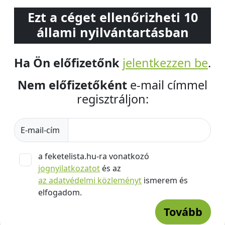
Ezt a céget ellenőrizheti 10
állami nyilvántartásban
Ha Ön előfizetőnk
jelentkezzen be
.
Nem előfizetőként
e-mail címmel
regisztráljon:
E-mail-cím
a feketelista.hu-ra vonatkozó
jognyilatkozatot
és az
az adatvédelmi közleményt
ismerem és
elfogadom.
Tovább