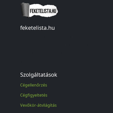
feketelista.hu
© A feketelista.hu-ról nyert bármilyen
információ sajtóbeli nyilvánosságra
hozatalakor a forrás közlése
kötelező!
Szolgáltatások
Cégellenőrzés
Cégfigyeltetés
Vevőkör-átvilágítás