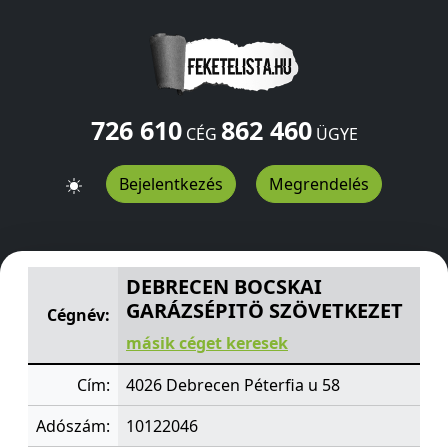
726 610
862 460
CÉG
ÜGYE
Bejelentkezés
Megrendelés
DEBRECEN BOCSKAI GARÁZSÉPITÖ SZÖVETKEZET
Péterf
DEBRECEN BOCSKAI
GARÁZSÉPITÖ SZÖVETKEZET
Cégnév:
másik céget keresek
Cím:
4026 Debrecen Péterfia u 58
Adószám:
10122046