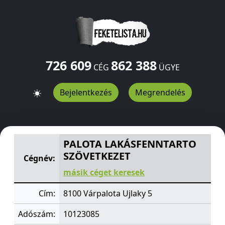
726 609
862 388
CÉG
ÜGYE
Bejelentkezés
Megrendelés
PALOTA LAKÁSFENNTARTO SZÖVETKEZET
Ujlaky 5
Várpa
PALOTA LAKÁSFENNTARTO
SZÖVETKEZET
Cégnév:
másik céget keresek
Cím:
8100 Várpalota Ujlaky 5
Adószám:
10123085