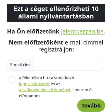
Ezt a céget ellenőrizheti 10
állami nyilvántartásban
Ha Ön előfizetőnk
jelentkezzen be
.
Nem előfizetőként
e-mail címmel
regisztráljon:
E-mail-cím
a feketelista.hu-ra vonatkozó
jognyilatkozatot
és az
az adatvédelmi közleményt
ismerem és
elfogadom.
Tovább