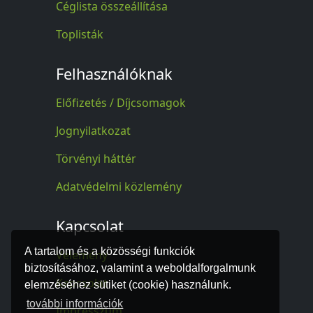
Céglista összeállítása
Toplisták
Felhasználóknak
Előfizetés / Díjcsomagok
Jognyilatkozat
Törvényi háttér
Adatvédelmi közlemény
Kapcsolat
A tartalom és a közösségi funkciók
Vélemény
biztosításához, valamint a weboldalforgalmunk
Kapcsolat
elemzéséhez sütiket (cookie) használunk.
további információk
Impresszum