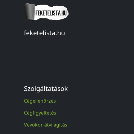
feketelista.hu
© A feketelista.hu-ról nyert bármilyen
információ sajtóbeli nyilvánosságra
hozatalakor a forrás közlése
kötelező!
Szolgáltatások
Cégellenőrzés
Cégfigyeltetés
Vevőkör-átvilágítás