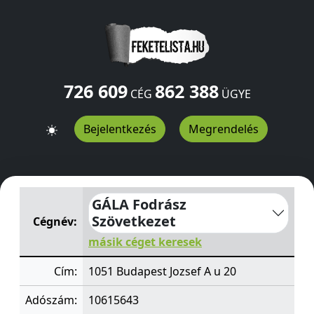
726 609
862 388
CÉG
ÜGYE
Bejelentkezés
Megrendelés
GÁLA Fodrász Szövetkezet
Jozsef A u 20
Budapest
1051
GÁLA Fodrász
Szövetkezet
Cégnév:
másik céget keresek
Cím:
1051 Budapest Jozsef A u 20
Adószám:
10615643