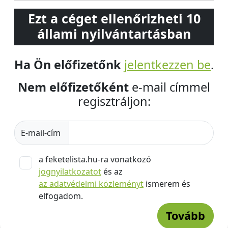
Ezt a céget ellenőrizheti 10
állami nyilvántartásban
Ha Ön előfizetőnk
jelentkezzen be
.
Nem előfizetőként
e-mail címmel
regisztráljon:
E-mail-cím
a feketelista.hu-ra vonatkozó
jognyilatkozatot
és az
az adatvédelmi közleményt
ismerem és
elfogadom.
Tovább