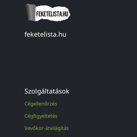
feketelista.hu
© A feketelista.hu-ról nyert bármilyen
információ sajtóbeli nyilvánosságra
hozatalakor a forrás közlése
kötelező!
Szolgáltatások
Cégellenőrzés
Cégfigyeltetés
Vevőkör-átvilágítás