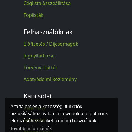
Céglista összeállítása
Toplisták
Felhasználóknak
Előfizetés / Díjcsomagok
Jognyilatkozat
Törvényi háttér
Adatvédelmi közlemény
Kapcsolat
A tartalom és a közösségi funkciók
Vélemény
biztosításához, valamint a weboldalforgalmunk
Kapcsolat
elemzéséhez sütiket (cookie) használunk.
további információk
Impresszum