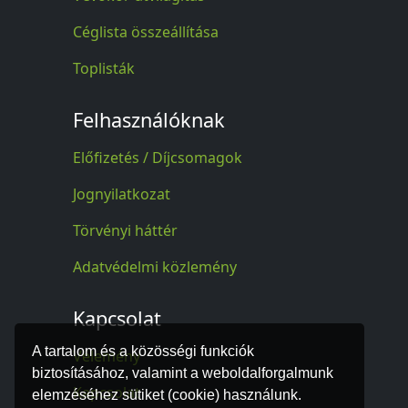
Céglista összeállítása
Toplisták
Felhasználóknak
Előfizetés / Díjcsomagok
Jognyilatkozat
Törvényi háttér
Adatvédelmi közlemény
Kapcsolat
A tartalom és a közösségi funkciók
Vélemény
biztosításához, valamint a weboldalforgalmunk
Kapcsolat
elemzéséhez sütiket (cookie) használunk.