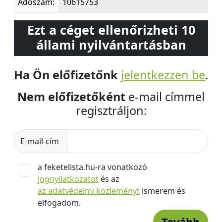
Adószám:
10615753
Ezt a céget ellenőrizheti 10
állami nyilvántartásban
Ha Ön előfizetőnk
jelentkezzen be
.
Nem előfizetőként
e-mail címmel
regisztráljon:
E-mail-cím
a feketelista.hu-ra vonatkozó
jognyilatkozatot
és az
az adatvédelmi közleményt
ismerem és
elfogadom.
Tovább