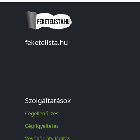
feketelista.hu
© A feketelista.hu-ról nyert bármilyen
információ sajtóbeli nyilvánosságra
hozatalakor a forrás közlése
kötelező!
Szolgáltatások
Cégellenőrzés
Cégfigyeltetés
Vevőkör-átvilágítás