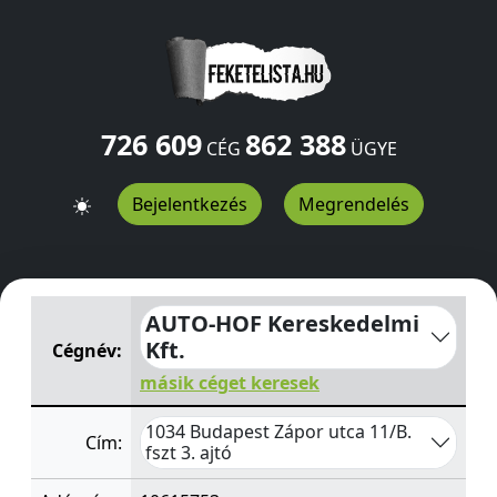
726 609
862 388
CÉG
ÜGYE
Bejelentkezés
Megrendelés
AUTO-HOF Kereskedelmi Kft.
Zápor utca 11/B. fszt 3. aj
AUTO-HOF Kereskedelmi
Kft.
Cégnév:
másik céget keresek
1034 Budapest Zápor utca 11/B.
Cím:
fszt 3. ajtó