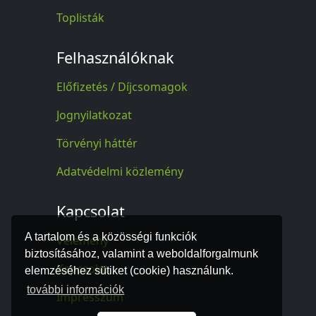
Toplisták
Felhasználóknak
Előfizetés / Díjcsomagok
Jognyilatkozat
Törvényi háttér
Adatvédelmi közlemény
Kapcsolat
A tartalom és a közösségi funkciók
Vélemény
biztosításához, valamint a weboldalforgalmunk
Kapcsolat
elemzéséhez sütiket (cookie) használunk.
további információk
Impresszum