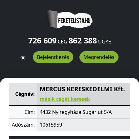
726 609
862 388
CÉG
ÜGYE
Bejelentkezés
Megrendelés
MERCUS KERESKEDELMI Kft.
Sugár ut 5/A
Nyíregyháza
MERCUS KERESKEDELMI Kft.
Cégnév:
másik céget keresek
Cím:
4432 Nyíregyháza Sugár ut 5/A
Adószám:
10615959