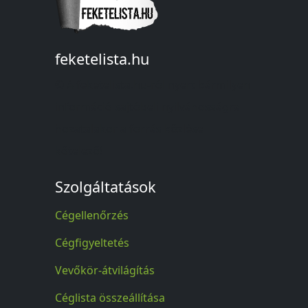
feketelista.hu
© A feketelista.hu-ról nyert bármilyen
információ sajtóbeli nyilvánosságra
hozatalakor a forrás közlése
kötelező!
Szolgáltatások
Cégellenőrzés
Cégfigyeltetés
Vevőkör-átvilágítás
Céglista összeállítása