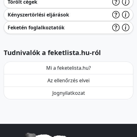
Törölt cégek
Kényszertörlési eljárások
Feketén foglalkoztatók
Tudnivalók a feketlista.hu-ról
Mi a feketelista.hu?
Az ellenőrzés elvei
Jognyilatkozat