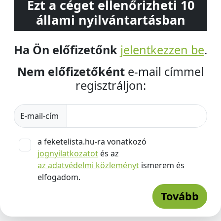
Ezt a céget ellenőrizheti 10
állami nyilvántartásban
Ha Ön előfizetőnk
jelentkezzen be
.
Nem előfizetőként
e-mail címmel
regisztráljon:
E-mail-cím
a feketelista.hu-ra vonatkozó
jognyilatkozatot
és az
az adatvédelmi közleményt
ismerem és
elfogadom.
Tovább