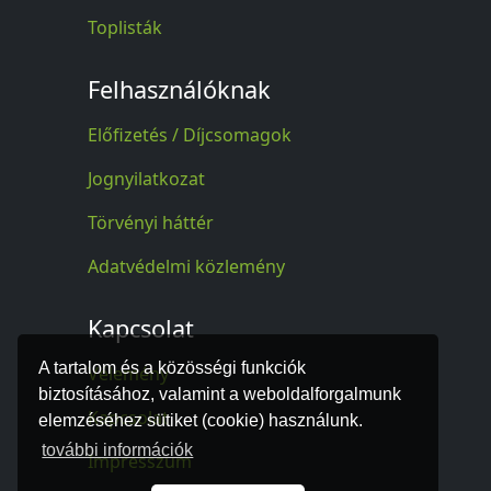
Toplisták
Felhasználóknak
Előfizetés / Díjcsomagok
Jognyilatkozat
Törvényi háttér
Adatvédelmi közlemény
Kapcsolat
A tartalom és a közösségi funkciók
Vélemény
biztosításához, valamint a weboldalforgalmunk
Kapcsolat
elemzéséhez sütiket (cookie) használunk.
további információk
Impresszum