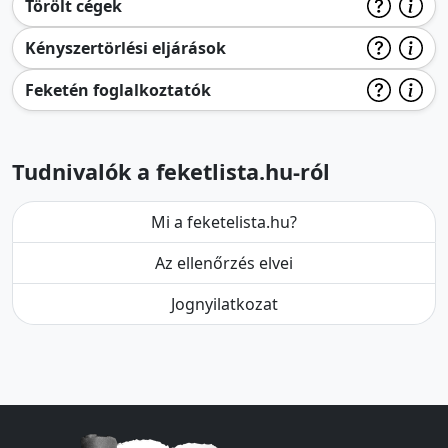
Törölt cégek
Kényszertörlési eljárások
Feketén foglalkoztatók
Tudnivalók a feketlista.hu-ról
Mi a feketelista.hu?
Az ellenőrzés elvei
Jognyilatkozat