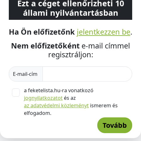
Ezt a céget ellenőrizheti 10
állami nyilvántartásban
Ha Ön előfizetőnk
jelentkezzen be
.
Nem előfizetőként
e-mail címmel
regisztráljon:
E-mail-cím
a feketelista.hu-ra vonatkozó
jognyilatkozatot
és az
az adatvédelmi közleményt
ismerem és
elfogadom.
Tovább