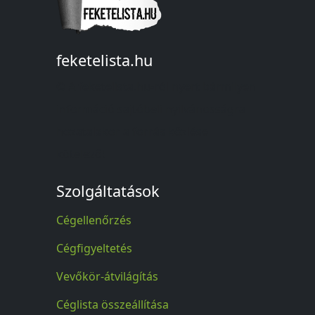
feketelista.hu
© A feketelista.hu-ról nyert bármilyen
információ sajtóbeli nyilvánosságra
hozatalakor a forrás közlése
kötelező!
Szolgáltatások
Cégellenőrzés
Cégfigyeltetés
Vevőkör-átvilágítás
Céglista összeállítása