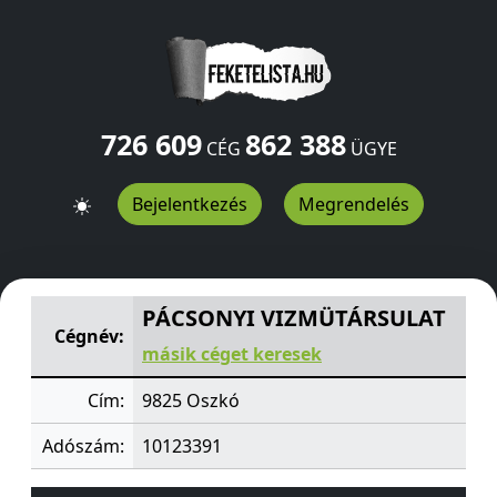
726 609
862 388
CÉG
ÜGYE
Bejelentkezés
Megrendelés
PÁCSONYI VIZMÜTÁRSULAT
Oszkó
9825
HU
PÁCSONYI VIZMÜTÁRSULAT
Cégnév:
másik céget keresek
Cím:
9825 Oszkó
Adószám:
10123391