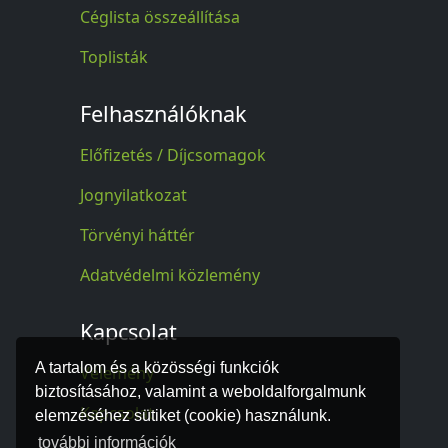
Céglista összeállítása
Toplisták
Felhasználóknak
Előfizetés / Díjcsomagok
Jognyilatkozat
Törvényi háttér
Adatvédelmi közlemény
Kapcsolat
A tartalom és a közösségi funkciók
Vélemény
biztosításához, valamint a weboldalforgalmunk
Kapcsolat
elemzéséhez sütiket (cookie) használunk.
további információk