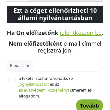
Ezt a céget ellenőrizheti 10
állami nyilvántartásban
Ha Ön előfizetőnk
jelentkezzen be
.
Nem előfizetőként
e-mail címmel
regisztráljon:
E-mail-cím
a feketelista.hu-ra vonatkozó
jognyilatkozatot
és az
az adatvédelmi közleményt
ismerem és
elfogadom.
Tovább