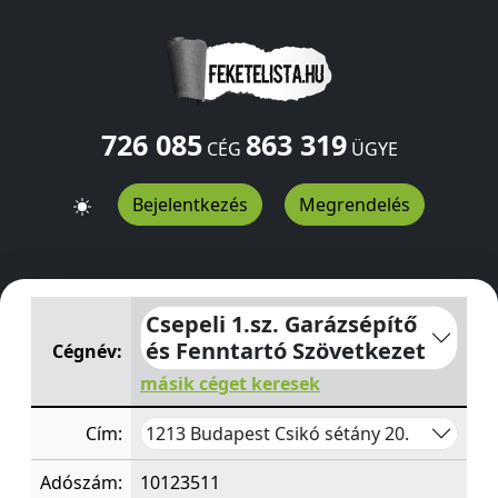
726 085
863 319
CÉG
ÜGYE
Bejelentkezés
Megrendelés
Csepeli 1.sz. Garázsépítő és Fenntartó Szövetkezet
Csik
Csepeli 1.sz. Garázsépítő
és Fenntartó Szövetkezet
Cégnév:
másik céget keresek
1213 Budapest Csikó sétány 20.
Cím:
Adószám:
10123511