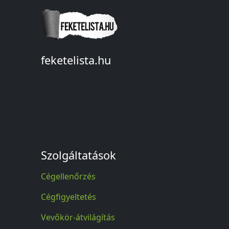
feketelista.hu
© A feketelista.hu-ról nyert bármilyen
információ sajtóbeli nyilvánosságra
hozatalakor a forrás közlése
kötelező!
Szolgáltatások
Cégellenőrzés
Cégfigyeltetés
Vevőkör-átvilágítás