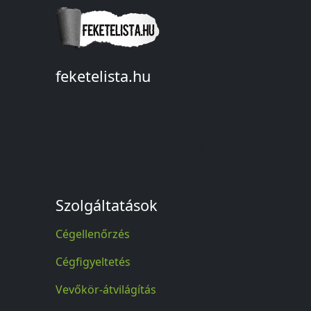
feketelista.hu
© A feketelista.hu-ról nyert bármilyen
információ sajtóbeli nyilvánosságra
hozatalakor a forrás közlése
kötelező!
Szolgáltatások
Cégellenőrzés
Cégfigyeltetés
Vevőkör-átvilágítás