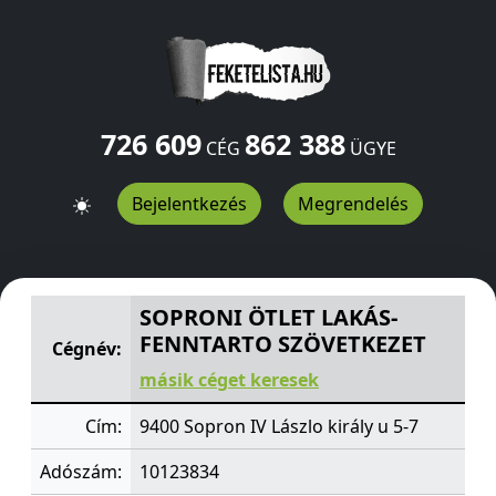
726 609
862 388
CÉG
ÜGYE
Bejelentkezés
Megrendelés
SOPRONI ÖTLET LAKÁS-FENNTARTO SZÖVETKEZET
IV Lá
SOPRONI ÖTLET LAKÁS-
FENNTARTO SZÖVETKEZET
Cégnév:
másik céget keresek
Cím:
9400 Sopron IV Lászlo király u 5-7
Adószám:
10123834