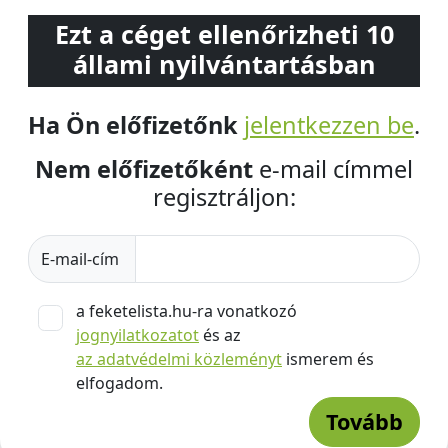
Ezt a céget ellenőrizheti 10
állami nyilvántartásban
Ha Ön előfizetőnk
jelentkezzen be
.
Nem előfizetőként
e-mail címmel
regisztráljon:
E-mail-cím
a feketelista.hu-ra vonatkozó
jognyilatkozatot
és az
az adatvédelmi közleményt
ismerem és
elfogadom.
Tovább