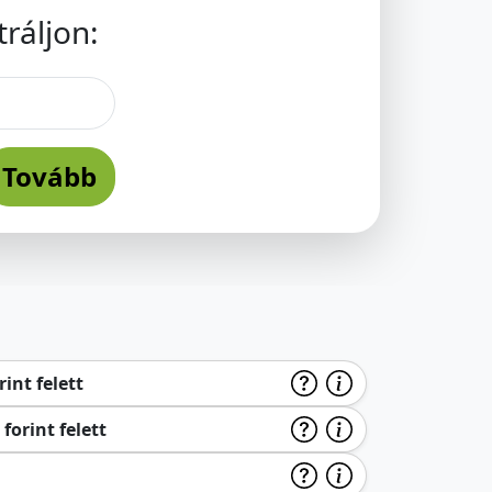
ráljon:
Tovább
int felett
forint felett