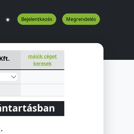
Bejelentkezés
Megrendelés
HU
másik céget
ft.
keresek
vántartásban
e
.