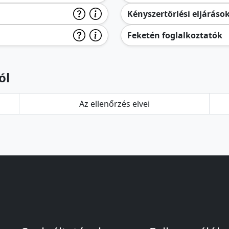
Kényszertörlési eljáráso
Feketén foglalkoztatók
ól
Az ellenőrzés elvei