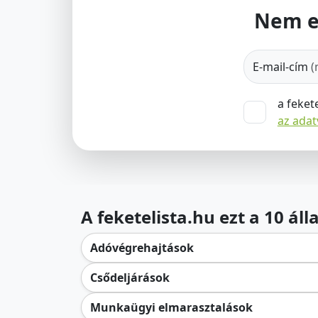
Nem e
E-mail-cím
(
a feket
az ada
A feketelista.hu ezt a 10 ál
Adóvégrehajtások
Csődeljárások
Munkaügyi elmarasztalások