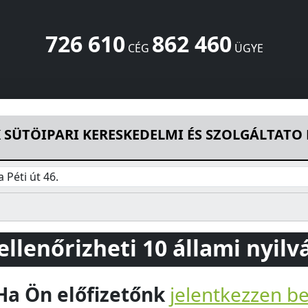
726 610
862 460
CÉG
ÜGYE
SKEDELMI ÉS SZOLGÁLTATO Kft.
Péti út 46.
Várpalota
8100
 SÜTÖIPARI KERESKEDELMI ÉS SZOLGÁLTATO K
 Péti út 46.
 ellenőrizheti 10 állami nyil
Ha Ön előfizetőnk
jelentkezzen b