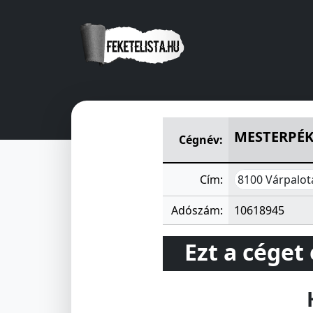
MESTERPÉK SÜTÖIPARI KERE
MESTERPÉK
Cégnév:
8100 Várpalota
Cím:
Adószám:
10618945
Ezt a céget