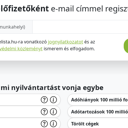
lőfizetőként
e-mail címmel regiszt
munkahelyi)
elista.hu-ra vonatkozó
jognyilatkozatot
és az
tvédelmi közleményt
ismerem és elfogadom.
lami nyilvántartást vonja egybe
Adóhiányok 100 millió for
Adótartozások 100 millió 
Törölt cégek