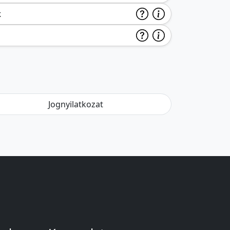
k
Jognyilatkozat