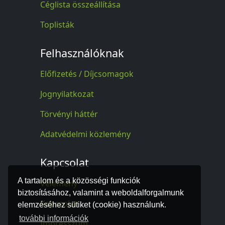
Céglista összeállítása
Toplisták
Felhasználóknak
Előfizetés / Díjcsomagok
Jognyilatkozat
Törvényi háttér
Adatvédelmi közlemény
Kapcsolat
A tartalom és a közösségi funkciók
Vélemény
biztosításához, valamint a weboldalforgalmunk
Kapcsolat
elemzéséhez sütiket (cookie) használunk.
további információk
Impresszum