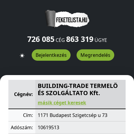
726 085
863 319
CÉG
ÜGYE
Bejelentkezés
Megrendelés
BUILDING-TRADE TERMELÖ ÉS SZOLGÁLTATO Kft.
Szige
BUILDING-TRADE TERMELÖ
ÉS SZOLGÁLTATO Kft.
Cégnév:
másik céget keresek
Cím:
1171 Budapest Szigetcsép u 73
Adószám:
10619513