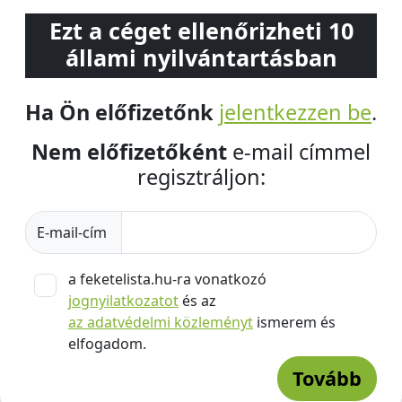
Ezt a céget ellenőrizheti 10
állami nyilvántartásban
Ha Ön előfizetőnk
jelentkezzen be
.
Nem előfizetőként
e-mail címmel
regisztráljon:
E-mail-cím
a feketelista.hu-ra vonatkozó
jognyilatkozatot
és az
az adatvédelmi közleményt
ismerem és
elfogadom.
Tovább