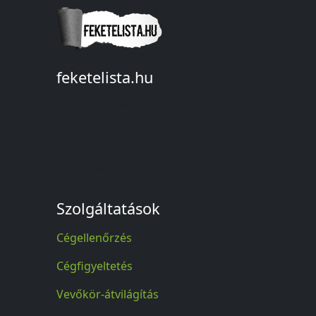
feketelista.hu
© A feketelista.hu-ról nyert bármilyen
információ sajtóbeli nyilvánosságra
hozatalakor a forrás közlése
kötelező!
Szolgáltatások
Cégellenőrzés
Cégfigyeltetés
Vevőkör-átvilágítás