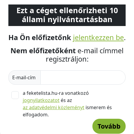
Ezt a céget ellenőrizheti 10
állami nyilvántartásban
Ha Ön előfizetőnk
jelentkezzen be
.
Nem előfizetőként
e-mail címmel
regisztráljon:
E-mail-cím
a feketelista.hu-ra vonatkozó
jognyilatkozatot
és az
az adatvédelmi közleményt
ismerem és
elfogadom.
Tovább