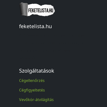
feketelista.hu
© A feketelista.hu-ról nyert bármilyen
információ sajtóbeli nyilvánosságra
hozatalakor a forrás közlése
kötelező!
Szolgáltatások
Cégellenőrzés
Cégfigyeltetés
Vevőkör-átvilágítás