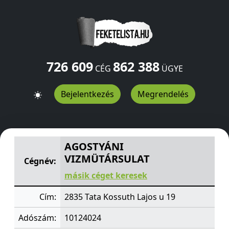
726 609
862 388
CÉG
ÜGYE
Bejelentkezés
Megrendelés
AGOSTYÁNI VIZMÜTÁRSULAT
Kossuth Lajos u 19
Tata
28
AGOSTYÁNI
VIZMÜTÁRSULAT
Cégnév:
másik céget keresek
Cím:
2835 Tata Kossuth Lajos u 19
Adószám:
10124024