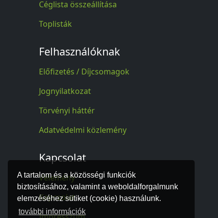
Céglista összeállítása
Toplisták
Felhasználóknak
Előfizetés / Díjcsomagok
Jognyilatkozat
Törvényi háttér
Adatvédelmi közlemény
Kapcsolat
A tartalom és a közösségi funkciók
Vélemény
biztosításához, valamint a weboldalforgalmunk
Kapcsolat
elemzéséhez sütiket (cookie) használunk.
további információk
Impresszum