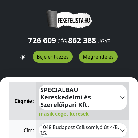
726 609
862 388
CÉG
ÜGYE
Bejelentkezés
Megrendelés
SPECIÁLBAU Kereskedelmi és Szerelőipari Kft.
Csíksomlyó
SPECIÁLBAU
Kereskedelmi és
Cégnév:
Szerelőipari Kft.
másik céget keresek
1048 Budapest Csíksomlyó út 4/B.
Cím:
I.5.