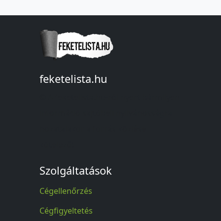
feketelista.hu
© A feketelista.hu-ról nyert bármilyen
információ sajtóbeli nyilvánosságra
hozatalakor a forrás közlése
kötelező!
Szolgáltatások
Cégellenőrzés
Cégfigyeltetés