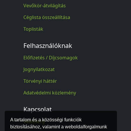
Vevőkör-átvilágítás
Céglista összeállítása
Toplisták
Felhasználóknak
Előfizetés / Díjcsomagok
Jognyilatkozat
Törvényi háttér
Adatvédelmi közlemény
Kapcsolat
A tartalom és a közösségi funkciók
Vélemény
biztosításához, valamint a weboldalforgalmunk