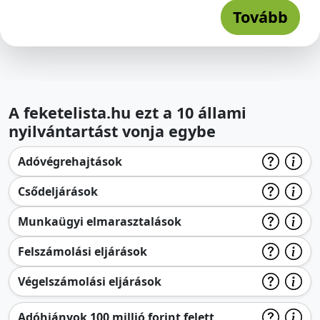
Tovább
A feketelista.hu ezt a 10 állami
nyilvántartást vonja egybe
Adóvégrehajtások
Csődeljárások
Munkaügyi elmarasztalások
Felszámolási eljárások
Végelszámolási eljárások
Adóhiányok 100 millió forint felett