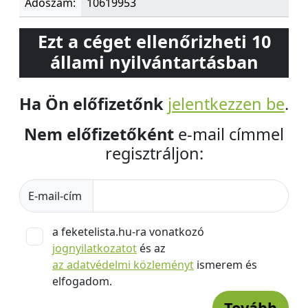
Adószám:
10619953
Ezt a céget ellenőrizheti 10
állami nyilvántartásban
Ha Ön előfizetőnk
jelentkezzen be
.
Nem előfizetőként
e-mail címmel
regisztráljon:
E-mail-cím
a feketelista.hu-ra vonatkozó
jognyilatkozatot
és az
az adatvédelmi közleményt
ismerem és
elfogadom.
Tovább