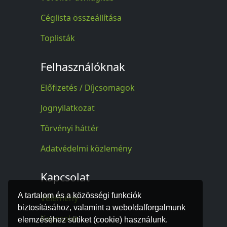
Céglista összeállítása
Toplisták
Felhasználóknak
Előfizetés / Díjcsomagok
Jognyilatkozat
Törvényi háttér
Adatvédelmi közlemény
Kapcsolat
A tartalom és a közösségi funkciók
Vélemény
biztosításához, valamint a weboldalforgalmunk
Kapcsolat
elemzéséhez sütiket (cookie) használunk.