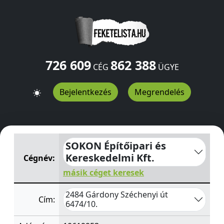
726 609
862 388
CÉG
ÜGYE
Bejelentkezés
Megrendelés
SOKON Építőipari és Kereskedelmi Kft.
Széchenyi út 647
SOKON Építőipari és
Kereskedelmi Kft.
Cégnév:
másik céget keresek
2484 Gárdony Széchenyi út
Cím:
6474/10.