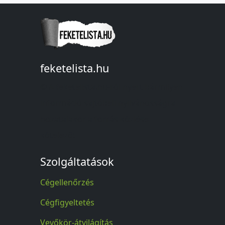
feketelista.hu
© A feketelista.hu-ról nyert bármilyen
információ sajtóbeli nyilvánosságra
hozatalakor a forrás közlése
kötelező!
Szolgáltatások
Cégellenőrzés
Cégfigyeltetés
Vevőkör-átvilágítás