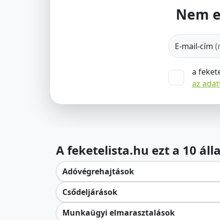
Nem e
E-mail-cím
(
a feket
az ada
A feketelista.hu ezt a 10 ál
Adóvégrehajtások
Csődeljárások
Munkaügyi elmarasztalások