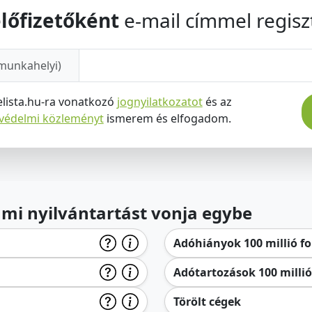
lőfizetőként
e-mail címmel regiszt
munkahelyi)
elista.hu-ra vonatkozó
jognyilatkozatot
és az
tvédelmi közleményt
ismerem és elfogadom.
lami nyilvántartást vonja egybe
Adóhiányok 100 millió for
Adótartozások 100 millió 
Törölt cégek