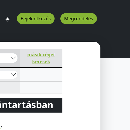
Bejelentkezés
Megrendelés
U
másik céget
keresek
vántartásban
e
.