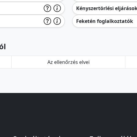
Kényszertörlési eljáráso
Feketén foglalkoztatók
ól
Az ellenőrzés elvei