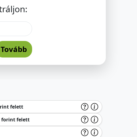
ráljon:
Tovább
int felett
forint felett