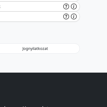
k
Jognyilatkozat