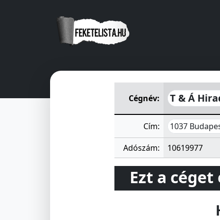
T & Á Hiradástechnikai Szerve
T & Á Hira
Cégnév:
1037 Budapest
Cím:
Adószám:
10619977
Ezt a céget