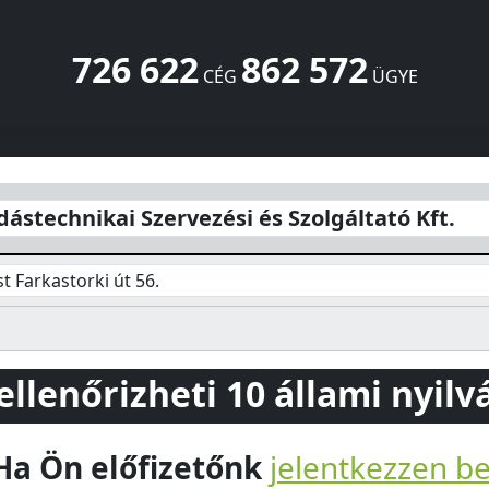
726 622
862 572
CÉG
ÜGYE
zési és Szolgáltató Kft.
Farkastorki út 56.
Budapest
1037
H
dástechnikai Szervezési és Szolgáltató Kft.
 Farkastorki út 56.
 ellenőrizheti 10 állami nyil
Ha Ön előfizetőnk
jelentkezzen b