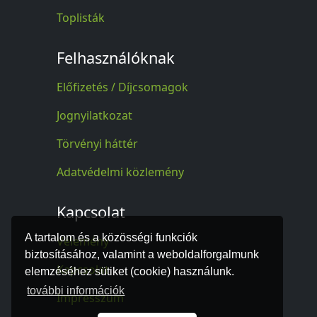
Toplisták
Felhasználóknak
Előfizetés / Díjcsomagok
Jognyilatkozat
Törvényi háttér
Adatvédelmi közlemény
Kapcsolat
A tartalom és a közösségi funkciók
Vélemény
biztosításához, valamint a weboldalforgalmunk
Kapcsolat
elemzéséhez sütiket (cookie) használunk.
további információk
Impresszum