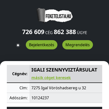
726 609
862 388
CÉG
ÜGYE
Bejelentkezés
Megrendelés
IGALI SZENNYVIZTÁRSULAT
Vöröshadsereg u 32
Igal
72
IGALI SZENNYVIZTÁRSULAT
Cégnév:
másik céget keresek
Cím:
7275 Igal Vöröshadsereg u 32
Adószám:
10124237