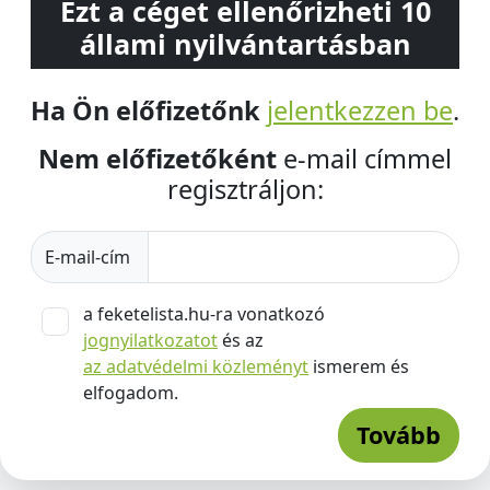
Ezt a céget ellenőrizheti 10
állami nyilvántartásban
Ha Ön előfizetőnk
jelentkezzen be
.
Nem előfizetőként
e-mail címmel
regisztráljon:
E-mail-cím
a feketelista.hu-ra vonatkozó
jognyilatkozatot
és az
az adatvédelmi közleményt
ismerem és
elfogadom.
Tovább