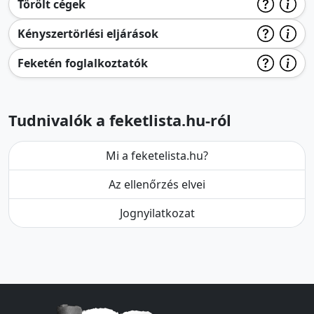
Törölt cégek
Kényszertörlési eljárások
Feketén foglalkoztatók
Tudnivalók a feketlista.hu-ról
Mi a feketelista.hu?
Az ellenőrzés elvei
Jognyilatkozat