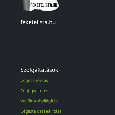
feketelista.hu
© A feketelista.hu-ról nyert bármilyen
információ sajtóbeli nyilvánosságra
hozatalakor a forrás közlése
kötelező!
Szolgáltatások
Cégellenőrzés
Cégfigyeltetés
Vevőkör-átvilágítás
Céglista összeállítása