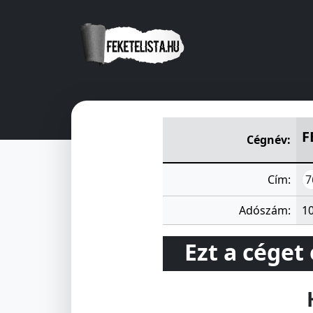
FEKORAL GÉPIPARI Kft.
Szent
F
Cégnév:
7
Cím:
Adószám:
1
Ezt a céget