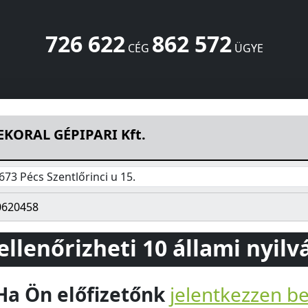
726 622
862 572
CÉG
ÜGYE
lőrinci u 15.
Pécs
7673
HU
EKORAL GÉPIPARI Kft.
673 Pécs Szentlőrinci u 15.
0620458
 ellenőrizheti 10 állami nyil
Ha Ön előfizetőnk
jelentkezzen b