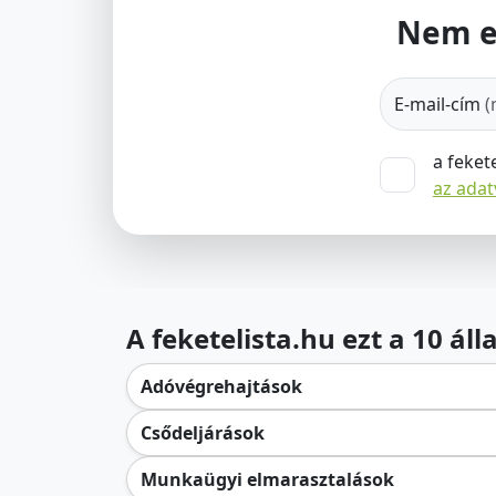
Nem e
E-mail-cím
(
a feket
az ada
A feketelista.hu ezt a 10 ál
Adóvégrehajtások
Csődeljárások
Munkaügyi elmarasztalások