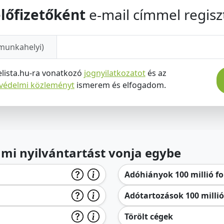
lőfizetőként
e-mail címmel regiszt
munkahelyi)
elista.hu-ra vonatkozó
jognyilatkozatot
és az
tvédelmi közleményt
ismerem és elfogadom.
lami nyilvántartást vonja egybe
Adóhiányok 100 millió for
Adótartozások 100 millió 
Törölt cégek