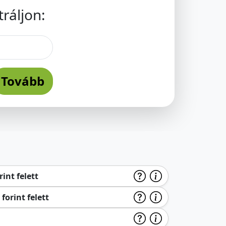
ráljon:
Tovább
int felett
forint felett