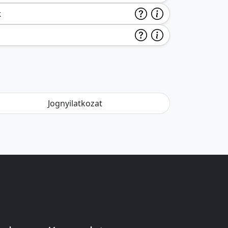
k
Jognyilatkozat