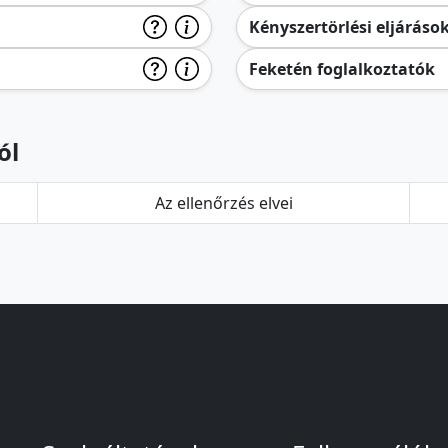
Kényszertörlési eljáráso
Feketén foglalkoztatók
ól
Az ellenőrzés elvei