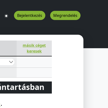
Bejelentkezés
Megrendelés
másik céget
keresek
vántartásban
e
.