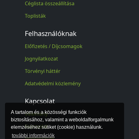
Céglista összeállítása
Toplisták
Felhasználóknak
Előfizetés / Díjcsomagok
Jognyilatkozat
Törvényi háttér
Adatvédelmi közlemény
Kapcsolat
A tartalom és a közösségi funkciók
Vélemény
biztosításához, valamint a weboldalforgalmunk
Kapcsolat
elemzéséhez sütiket (cookie) használunk.
további információk
Impresszum