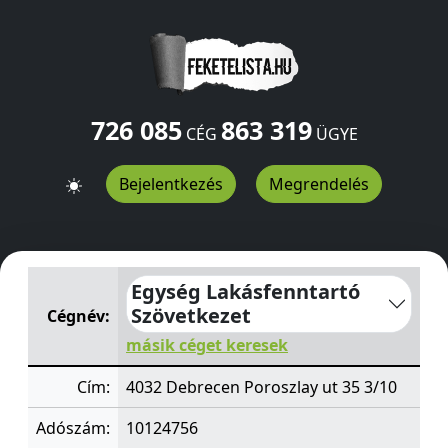
726 085
863 319
CÉG
ÜGYE
Bejelentkezés
Megrendelés
Egység Lakásfenntartó Szövetkezet
Poroszlay ut 35 3/1
Egység Lakásfenntartó
Szövetkezet
Cégnév:
másik céget keresek
Cím:
4032 Debrecen Poroszlay ut 35 3/10
Adószám:
10124756