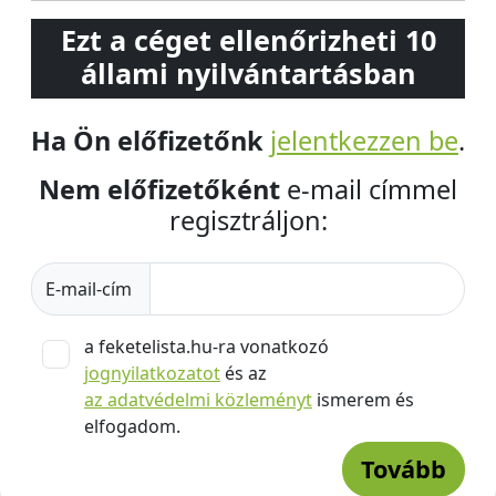
Ezt a céget ellenőrizheti 10
állami nyilvántartásban
Ha Ön előfizetőnk
jelentkezzen be
.
Nem előfizetőként
e-mail címmel
regisztráljon:
E-mail-cím
a feketelista.hu-ra vonatkozó
jognyilatkozatot
és az
az adatvédelmi közleményt
ismerem és
elfogadom.
Tovább