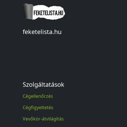
feketelista.hu
© A feketelista.hu-ról nyert bármilyen
információ sajtóbeli nyilvánosságra
hozatalakor a forrás közlése
kötelező!
Szolgáltatások
Cégellenőrzés
Cégfigyeltetés
Vevőkör-átvilágítás