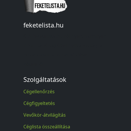
feketelista.hu
© A feketelista.hu-ról nyert bármilyen
információ sajtóbeli nyilvánosságra
hozatalakor a forrás közlése
kötelező!
Szolgáltatások
Cégellenőrzés
Cégfigyeltetés
Vevőkör-átvilágítás
Céglista összeállítása