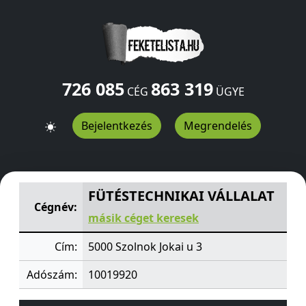
726 085
863 319
CÉG
ÜGYE
Bejelentkezés
Megrendelés
FÜTÉSTECHNIKAI VÁLLALAT
Jokai u 3
Szolnok
5000
HU
FÜTÉSTECHNIKAI VÁLLALAT
Cégnév:
másik céget keresek
Cím:
5000 Szolnok Jokai u 3
Adószám:
10019920