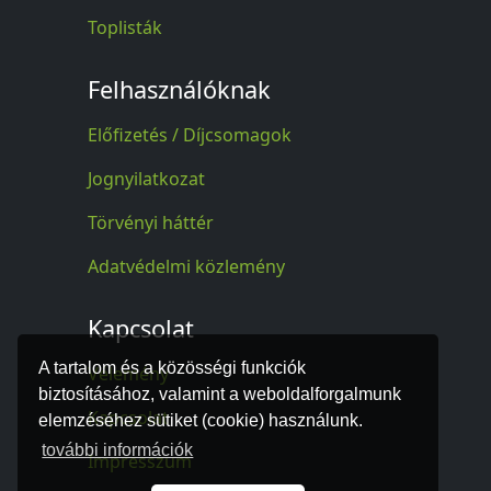
Toplisták
Felhasználóknak
Előfizetés / Díjcsomagok
Jognyilatkozat
Törvényi háttér
Adatvédelmi közlemény
Kapcsolat
A tartalom és a közösségi funkciók
Vélemény
biztosításához, valamint a weboldalforgalmunk
Kapcsolat
elemzéséhez sütiket (cookie) használunk.
további információk
Impresszum