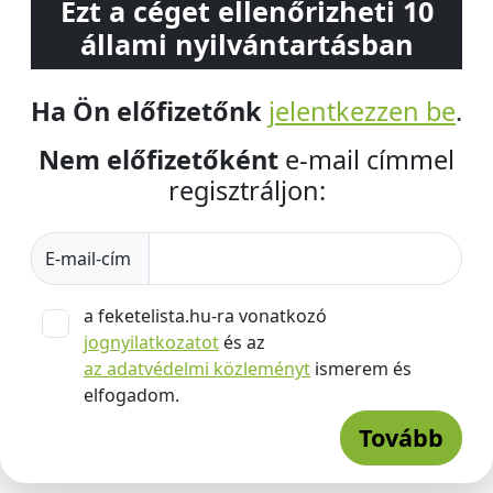
Ezt a céget ellenőrizheti 10
állami nyilvántartásban
Ha Ön előfizetőnk
jelentkezzen be
.
Nem előfizetőként
e-mail címmel
regisztráljon:
E-mail-cím
a feketelista.hu-ra vonatkozó
jognyilatkozatot
és az
az adatvédelmi közleményt
ismerem és
elfogadom.
Tovább