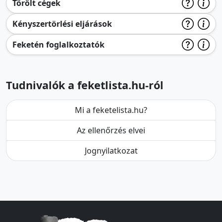
Törölt cégek
Kényszertörlési eljárások
Feketén foglalkoztatók
Tudnivalók a feketlista.hu-ról
Mi a feketelista.hu?
Az ellenőrzés elvei
Jognyilatkozat