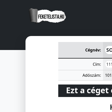
SOLT Lakásszövetkezet
Solt 
SO
Cégnév:
11
Cím:
Adószám:
101
Ezt a céget