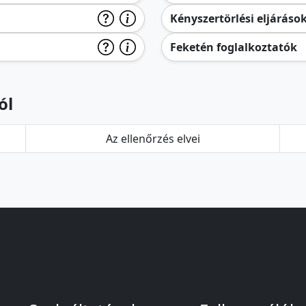
Kényszertörlési eljáráso
Feketén foglalkoztatók
ól
Az ellenőrzés elvei