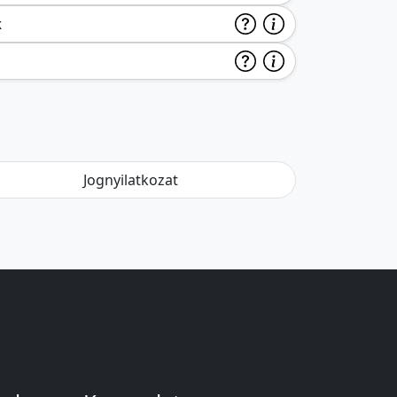
k
Jognyilatkozat