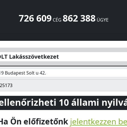
726 609
862 388
CÉG
ÜGYE
u 42.
Budapest
1119
HU
LT Lakásszövetkezet
19 Budapest Solt u 42.
25173
 ellenőrizheti 10 állami nyil
Ha Ön előfizetőnk
jelentkezzen b