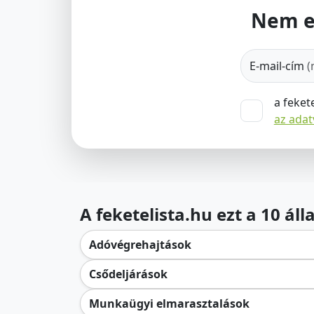
Nem e
E-mail-cím
(
a feket
az ada
A feketelista.hu ezt a 10 ál
Adóvégrehajtások
Csődeljárások
Munkaügyi elmarasztalások