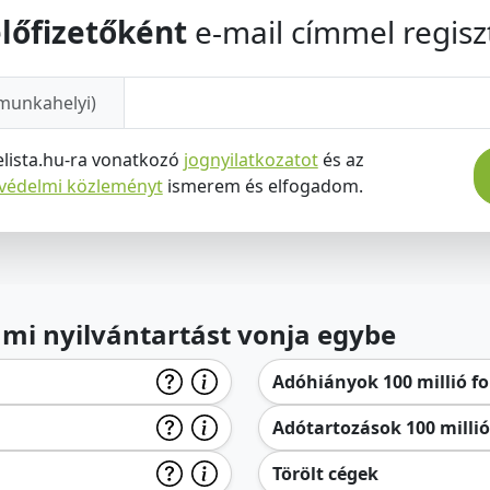
lőfizetőként
e-mail címmel regiszt
munkahelyi)
elista.hu-ra vonatkozó
jognyilatkozatot
és az
tvédelmi közleményt
ismerem és elfogadom.
lami nyilvántartást vonja egybe
Adóhiányok 100 millió for
Adótartozások 100 millió 
Törölt cégek