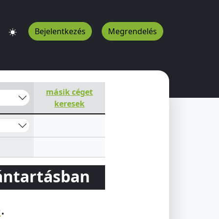
Bejelentkezés
Megrendelés
másik céget
keresek
vántartásban
e
.