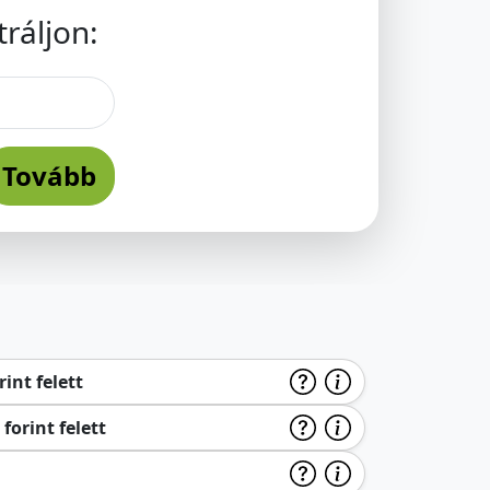
ráljon:
Tovább
int felett
forint felett