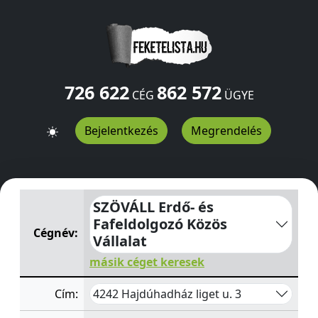
726 622
862 572
CÉG
ÜGYE
Bejelentkezés
Megrendelés
SZÖVÁLL Erdő- és Fafeldolgozó Közös Vállalat
liget u. 3
SZÖVÁLL Erdő- és
Fafeldolgozó Közös
Cégnév:
Vállalat
másik céget keresek
4242 Hajdúhadház liget u. 3
Cím: