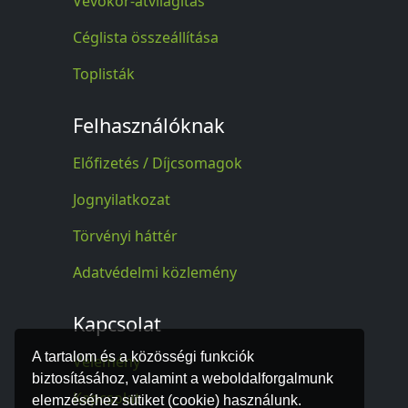
Vevőkör-átvilágítás
Céglista összeállítása
Toplisták
Felhasználóknak
Előfizetés / Díjcsomagok
Jognyilatkozat
Törvényi háttér
Adatvédelmi közlemény
Kapcsolat
A tartalom és a közösségi funkciók
Vélemény
biztosításához, valamint a weboldalforgalmunk
Kapcsolat
elemzéséhez sütiket (cookie) használunk.