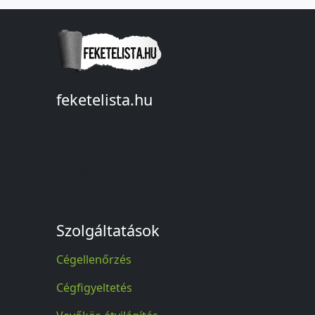
feketelista.hu
© A feketelista.hu-ról nyert bármilyen
információ sajtóbeli nyilvánosságra
hozatalakor a forrás közlése
kötelező!
Szolgáltatások
Cégellenőrzés
Cégfigyeltetés