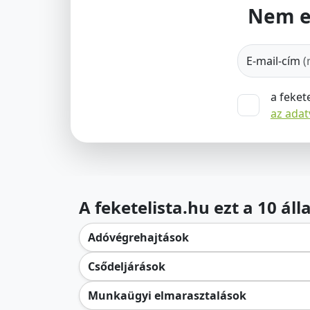
Nem e
E-mail-cím
(
a feket
az ada
A feketelista.hu ezt a 10 ál
Adóvégrehajtások
Csődeljárások
Munkaügyi elmarasztalások