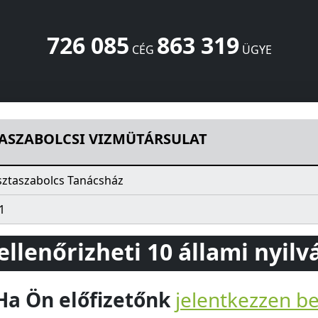
726 085
863 319
CÉG
ÜGYE
RSULAT
Tanácsház
Pusztaszabolcs
2490
HU
ASZABOLCSI VIZMÜTÁRSULAT
sztaszabolcs Tanácsház
1
 ellenőrizheti 10 állami nyil
Ha Ön előfizetőnk
jelentkezzen b