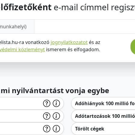
lőfizetőként
e-mail címmel regiszt
munkahelyi)
elista.hu-ra vonatkozó
jognyilatkozatot
és az
tvédelmi közleményt
ismerem és elfogadom.
lami nyilvántartást vonja egybe
Adóhiányok 100 millió for
Adótartozások 100 millió 
Törölt cégek