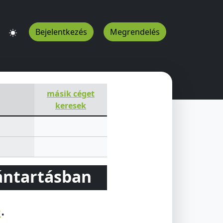
Bejelentkezés
Megrendelés
másik céget
keresek
vántartásban
e
.