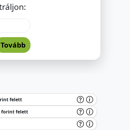
ráljon:
Tovább
int felett
forint felett