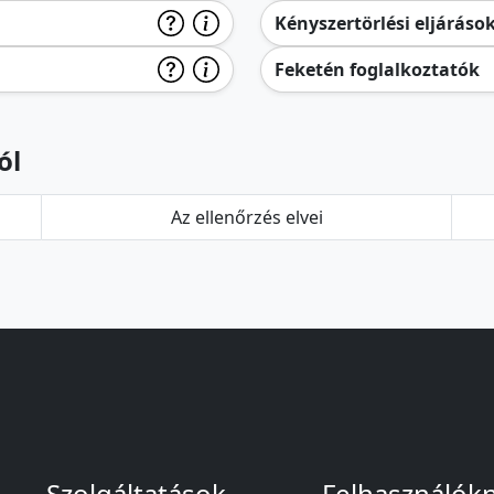
Kényszertörlési eljáráso
Feketén foglalkoztatók
ól
Az ellenőrzés elvei
Szolgáltatások
Felhasználók