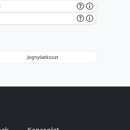
k
Jognyilatkozat
nak
Kapcsolat