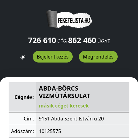
726 610
862 460
CÉG
ÜGYE
Bejelentkezés
Megrendelés
ABDA-BÖRCS VIZMÜTÁRSULAT
Szent István u 20
Abda
9
ABDA-BÖRCS
VIZMÜTÁRSULAT
Cégnév:
másik céget keresek
Cím:
9151 Abda Szent István u 20
Adószám:
10125575