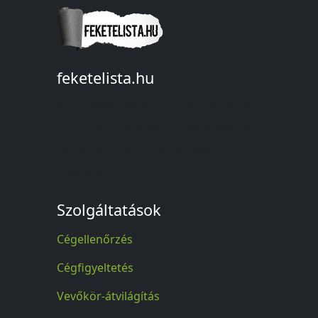
feketelista.hu
© A feketelista.hu-ról nyert bármilyen
információ sajtóbeli nyilvánosságra
hozatalakor a forrás közlése
kötelező!
Szolgáltatások
Cégellenőrzés
Cégfigyeltetés
Vevőkör-átvilágítás