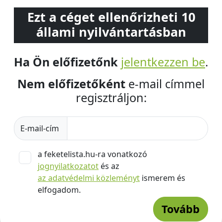
Ezt a céget ellenőrizheti 10
állami nyilvántartásban
Ha Ön előfizetőnk
jelentkezzen be
.
Nem előfizetőként
e-mail címmel
regisztráljon:
E-mail-cím
a feketelista.hu-ra vonatkozó
jognyilatkozatot
és az
az adatvédelmi közleményt
ismerem és
elfogadom.
Tovább