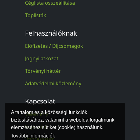
Céglista összeállítása
Toplisták
Felhasználóknak
Előfizetés / Díjcsomagok
Jognyilatkozat
Törvényi háttér
Adatvédelmi közlemény
Kapcsolat
A tartalom és a közösségi funkciók
Vélemény
biztosításához, valamint a weboldalforgalmunk
Kapcsolat
elemzéséhez sütiket (cookie) használunk.
további információk
Impresszum