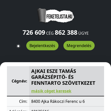
726 609
862 388
CÉG
ÜGYE
Bejelentkezés
Megrendelés
AJKAI ESZE TAMÁS GARÁZSÉPITÖ- ÉS FENNTARTO SZÖV
AJKAI ESZE TAMÁS
GARÁZSÉPITÖ- ÉS
Cégnév:
FENNTARTO SZÖVETKEZET
másik céget keresek
Cím:
8400 Ajka Rákoczi Ferenc u 6