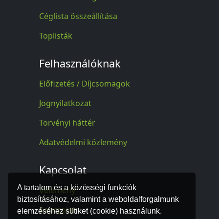
Céglista összeállítása
Toplisták
Felhasználóknak
Előfizetés / Díjcsomagok
Jognyilatkozat
Törvényi háttér
Adatvédelmi közlemény
Kapcsolat
A tartalom és a közösségi funkciók
Vélemény
biztosításához, valamint a weboldalforgalmunk
Kapcsolat
elemzéséhez sütiket (cookie) használunk.