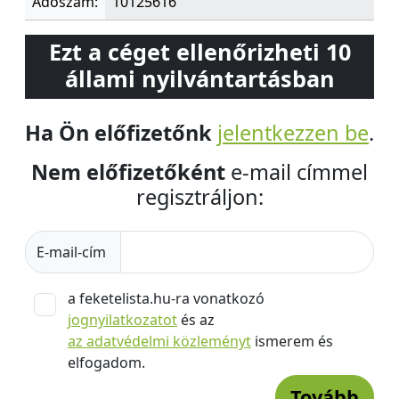
Adószám:
10125616
Ezt a céget ellenőrizheti 10
állami nyilvántartásban
Ha Ön előfizetőnk
jelentkezzen be
.
Nem előfizetőként
e-mail címmel
regisztráljon:
E-mail-cím
a feketelista.hu-ra vonatkozó
jognyilatkozatot
és az
az adatvédelmi közleményt
ismerem és
elfogadom.
Tovább