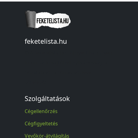
feketelista.hu
© A feketelista.hu-ról nyert bármilyen
információ sajtóbeli nyilvánosságra
hozatalakor a forrás közlése
kötelező!
Szolgáltatások
Cégellenőrzés
Cégfigyeltetés
Vevőkör-átvilágítás