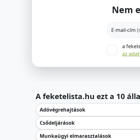
Nem e
E-mail-cím
(
a feket
az ada
A feketelista.hu ezt a 10 ál
Adóvégrehajtások
Csődeljárások
Munkaügyi elmarasztalások