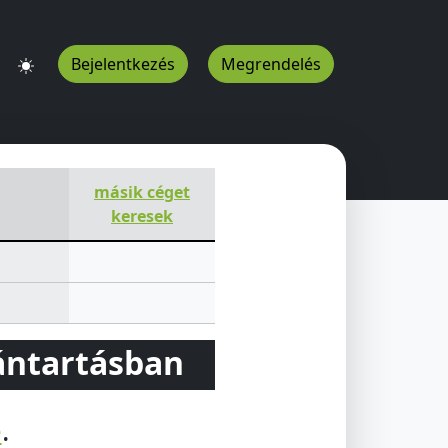
Bejelentkezés
Megrendelés
LMAZO Kft.
Csályi F u 53
Nyíregyháza
4400
HU
másik céget
keresek
vántartásban
e
.