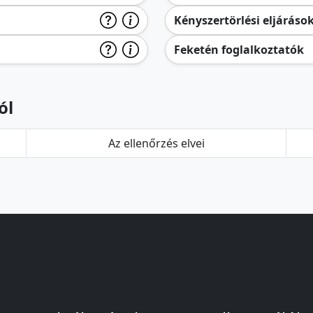
Kényszertörlési eljáráso
Feketén foglalkoztatók
ól
Az ellenőrzés elvei