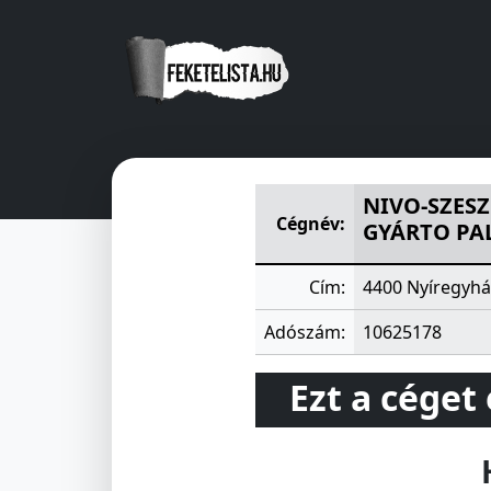
NIVO-SZESZ SZABOLCS-SZAT
NIVO-SZESZ
Cégnév:
GYÁRTO PA
Cím:
4400 Nyíregyház
Adószám:
10625178
Ezt a céget