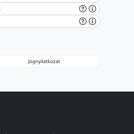
k
Jognyilatkozat