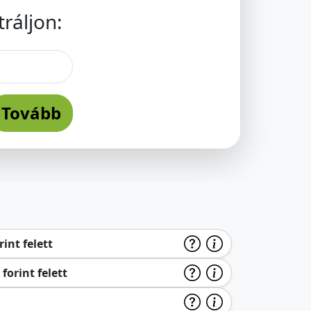
ráljon:
Tovább
int felett
forint felett