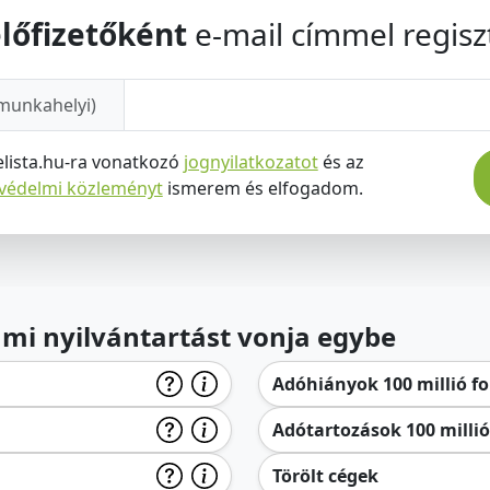
lőfizetőként
e-mail címmel regiszt
munkahelyi)
elista.hu-ra vonatkozó
jognyilatkozatot
és az
tvédelmi közleményt
ismerem és elfogadom.
lami nyilvántartást vonja egybe
Adóhiányok 100 millió for
Adótartozások 100 millió 
Törölt cégek