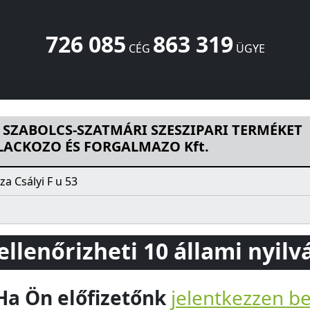
726 085
863 319
CÉG
ÜGYE
MÁRI SZESZIPARI TERMÉKET GYÁRTO PALACKOZO ÉS FORGA
 SZABOLCS-SZATMÁRI SZESZIPARI TERMÉKET
LACKOZO ÉS FORGALMAZO Kft.
a Csályi F u 53
 ellenőrizheti 10 állami nyil
Ha Ön előfizetőnk
jelentkezzen b