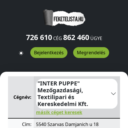
726 610
862 460
CÉG
ÜGYE
Bejelentkezés
Megrendelés
"INTER PUPPE" Mezőgazdasági, Textilipari és Kereskede
"INTER PUPPE"
Mezőgazdasági,
Textilipari és
Cégnév:
Kereskedelmi Kft.
másik céget keresek
Cím:
5540 Szarvas Damjanich u 18