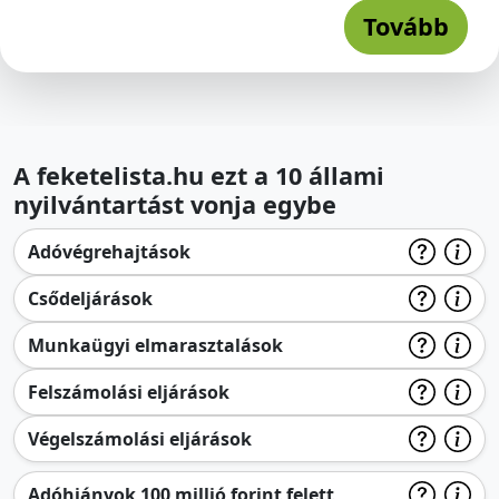
Tovább
A feketelista.hu ezt a 10 állami
nyilvántartást vonja egybe
Adóvégrehajtások
Csődeljárások
Munkaügyi elmarasztalások
Felszámolási eljárások
Végelszámolási eljárások
Adóhiányok 100 millió forint felett