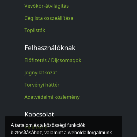
Vevőkör-átvilágítás
Céglista összeállítása
Toplisták
Felhasználóknak
Előfizetés / Díjcsomagok
Jognyilatkozat
Törvényi háttér
Adatvédelmi közlemény
Kapcsolat
A tartalom és a közösségi funkciók
Vélemény
biztosításához, valamint a weboldalforgalmunk