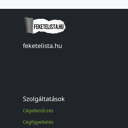
feketelista.hu
© A feketelista.hu-ról nyert bármilyen
információ sajtóbeli nyilvánosságra
hozatalakor a forrás közlése
kötelező!
Szolgáltatások
Cégellenőrzés
Cégfigyeltetés