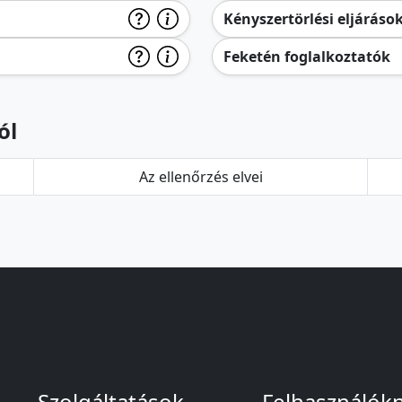
Kényszertörlési eljáráso
Feketén foglalkoztatók
ól
Az ellenőrzés elvei
Szolgáltatások
Felhasználók