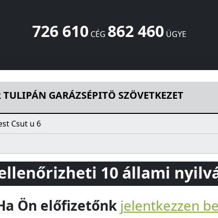
726 610
862 460
CÉG
ÜGYE
ÉPITÖ SZÖVETKEZET
Csut u 6
Budapest
1225
HU
R TULIPÁN GARÁZSÉPITÖ SZÖVETKEZET
st Csut u 6
 ellenőrizheti 10 állami nyil
Ha Ön előfizetőnk
jelentkezzen b