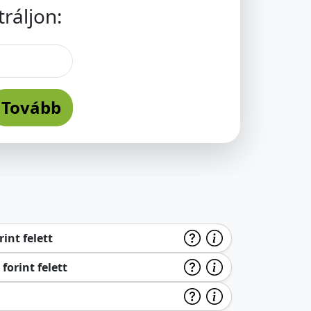
ráljon:
Tovább
int felett
forint felett