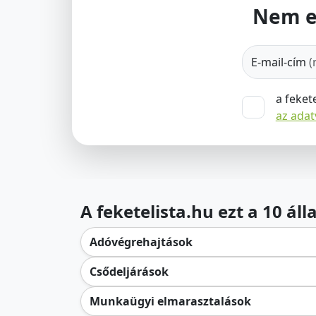
Nem e
E-mail-cím
(
a feket
az ada
A feketelista.hu ezt a 10 ál
Adóvégrehajtások
Csődeljárások
Munkaügyi elmarasztalások