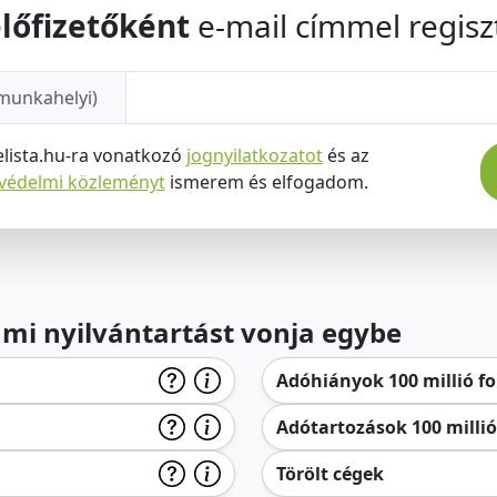
lőfizetőként
e-mail címmel regiszt
munkahelyi)
elista.hu-ra vonatkozó
jognyilatkozatot
és az
tvédelmi közleményt
ismerem és elfogadom.
lami nyilvántartást vonja egybe
Adóhiányok 100 millió for
Adótartozások 100 millió 
Törölt cégek