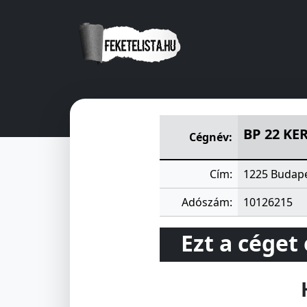
BP 22 KER TULIPÁN GARÁZS
BP 22 KE
Cégnév:
Cím:
1225 Budape
Adószám:
10126215
Ezt a céget