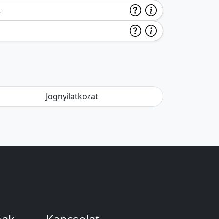
k
Jognyilatkozat
nak
Kapcsolat