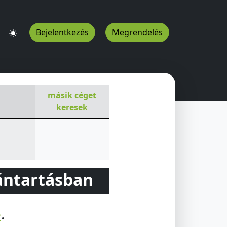
Bejelentkezés
Megrendelés
másik céget
keresek
vántartásban
e
.