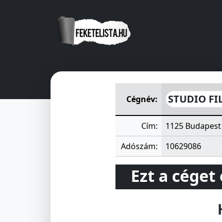
STUDIO FILMGYÁRTÓ ÉS REK
STUDIO FI
Cégnév:
Cím:
1125 Budapest 
Adószám:
10629086
Ezt a céget