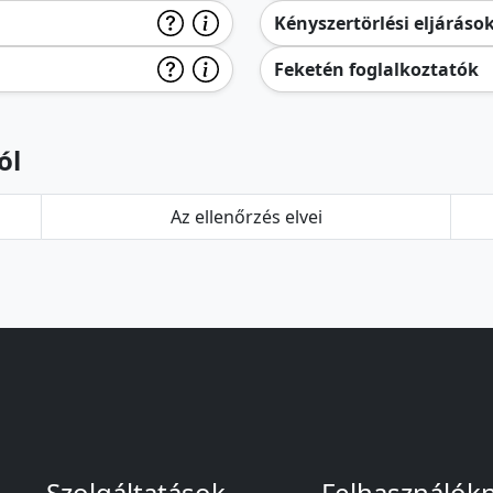
Kényszertörlési eljáráso
Feketén foglalkoztatók
ól
Az ellenőrzés elvei
Szolgáltatások
Felhasználók