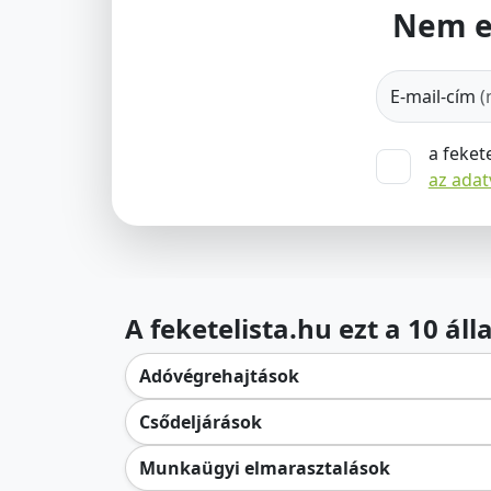
Nem e
E-mail-cím
(
a feket
az ada
A feketelista.hu ezt a 10 ál
Adóvégrehajtások
Csődeljárások
Munkaügyi elmarasztalások