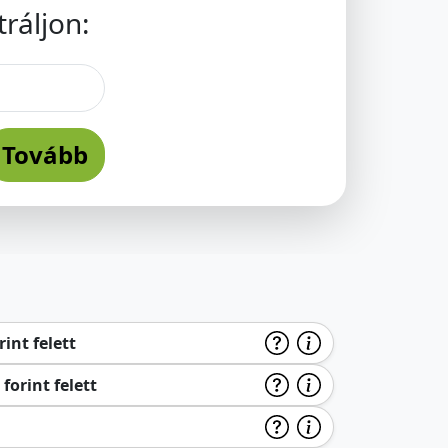
ráljon:
Tovább
int felett
forint felett