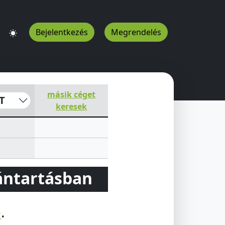
Bejelentkezés
Megrendelés
t
1125
HU
másik céget
T
keresek
vántartásban
e
.