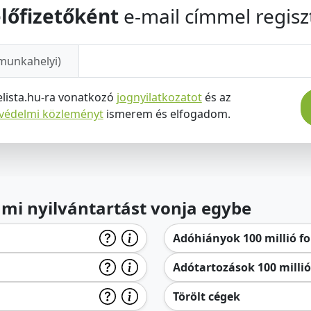
lőfizetőként
e-mail címmel regiszt
munkahelyi)
elista.hu-ra vonatkozó
jognyilatkozatot
és az
tvédelmi közleményt
ismerem és elfogadom.
lami nyilvántartást vonja egybe
Adóhiányok 100 millió for
Adótartozások 100 millió 
Törölt cégek