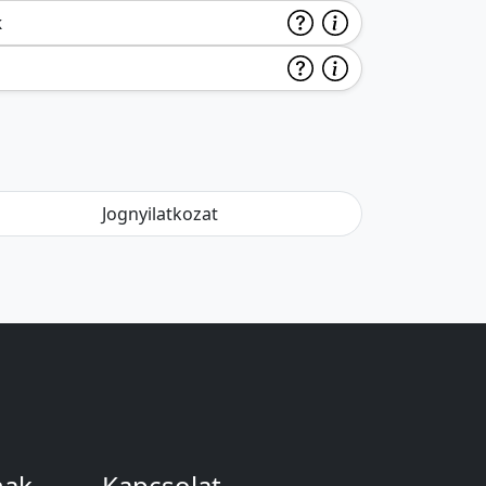
k
Jognyilatkozat
nak
Kapcsolat