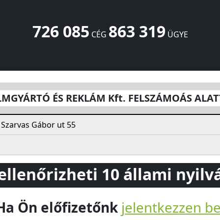
726 085
863 319
CÉG
ÜGYE
LÁM Kft. FELSZÁMOÁS ALATT
Szarvas Gábor ut 55
Budapes
LMGYÁRTÓ ÉS REKLÁM Kft. FELSZÁMOÁS ALAT
Szarvas Gábor ut 55
 ellenőrizheti 10 állami nyil
Ha Ön előfizetőnk
jelentkezzen b