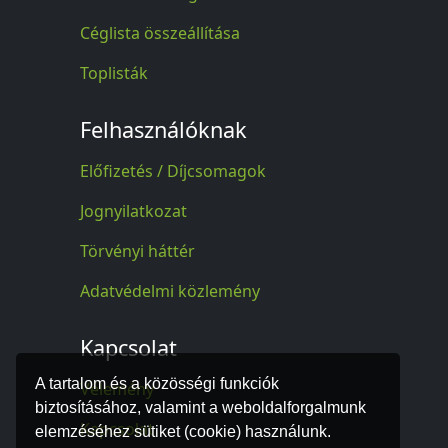
Céglista összeállítása
Toplisták
Felhasználóknak
Előfizetés / Díjcsomagok
Jognyilatkozat
Törvényi háttér
Adatvédelmi közlemény
Kapcsolat
A tartalom és a közösségi funkciók
Vélemény
biztosításához, valamint a weboldalforgalmunk
Kapcsolat
elemzéséhez sütiket (cookie) használunk.