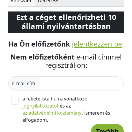
Adószám:
10629158
Ezt a céget ellenőrizheti 10
állami nyilvántartásban
Ha Ön előfizetőnk
jelentkezzen be
.
Nem előfizetőként
e-mail címmel
regisztráljon:
E-mail-cím
a feketelista.hu-ra vonatkozó
jognyilatkozatot
és az
az adatvédelmi közleményt
ismerem és
elfogadom.
Tovább