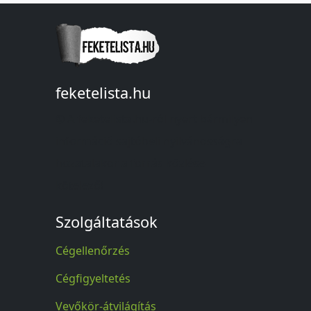
feketelista.hu
© A feketelista.hu-ról nyert bármilyen
információ sajtóbeli nyilvánosságra
hozatalakor a forrás közlése
kötelező!
Szolgáltatások
Cégellenőrzés
Cégfigyeltetés
Vevőkör-átvilágítás