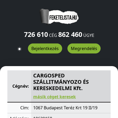
726 610
862 460
CÉG
ÜGYE
Bejelentkezés
Megrendelés
CARGOSPED SZÁLLITMÁNYOZO ÉS KERESKEDELMI Kft.
T
CARGOSPED
SZÁLLITMÁNYOZO ÉS
Cégnév:
KERESKEDELMI Kft.
másik céget keresek
Cím:
1067 Budapest Teréz Krt 19 II/19