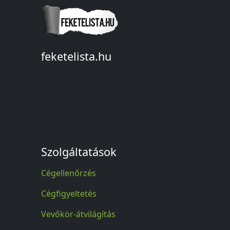
feketelista.hu
© A feketelista.hu-ról nyert bármilyen
információ sajtóbeli nyilvánosságra
hozatalakor a forrás közlése
kötelező!
Szolgáltatások
Cégellenőrzés
Cégfigyeltetés
Vevőkör-átvilágítás