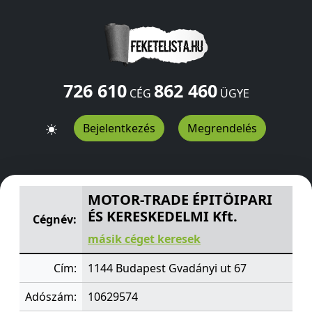
726 610
862 460
CÉG
ÜGYE
Bejelentkezés
Megrendelés
MOTOR-TRADE ÉPITÖIPARI ÉS KERESKEDELMI Kft.
Gvadá
MOTOR-TRADE ÉPITÖIPARI
ÉS KERESKEDELMI Kft.
Cégnév:
másik céget keresek
Cím:
1144 Budapest Gvadányi ut 67
Adószám:
10629574