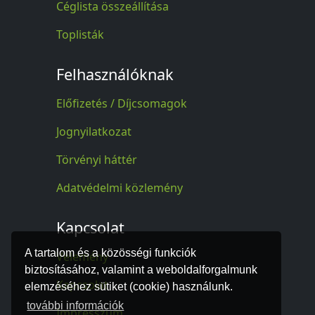
Céglista összeállítása
Toplisták
Felhasználóknak
Előfizetés / Díjcsomagok
Jognyilatkozat
Törvényi háttér
Adatvédelmi közlemény
Kapcsolat
A tartalom és a közösségi funkciók
Vélemény
biztosításához, valamint a weboldalforgalmunk
Kapcsolat
elemzéséhez sütiket (cookie) használunk.
további információk
Impresszum