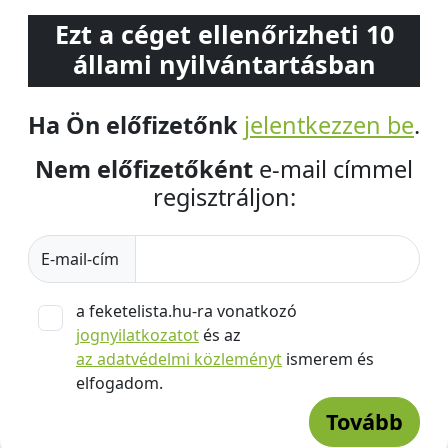
Ezt a céget ellenőrizheti 10
állami nyilvántartásban
Ha Ön előfizetőnk
jelentkezzen be
.
Nem előfizetőként
e-mail címmel
regisztráljon:
E-mail-cím
a feketelista.hu-ra vonatkozó
jognyilatkozatot
és az
az adatvédelmi közleményt
ismerem és
elfogadom.
Tovább